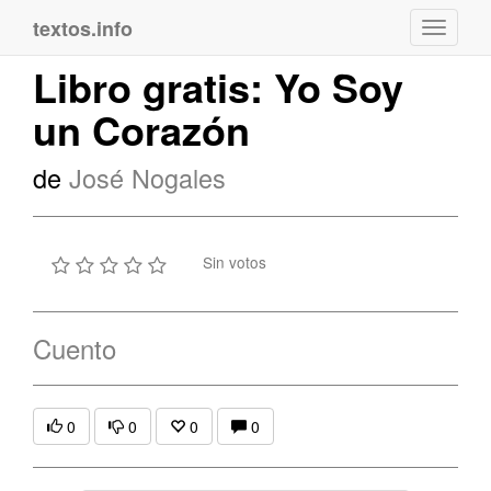
textos.info
Navega
Libro gratis: Yo Soy
un Corazón
de
José Nogales
Sin votos
Cuento
0
0
0
0