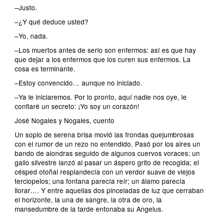
–Justo.
–¿Y qué deduce usted?
–Yo, nada.
–Los muertos antes de serlo son enfermos: así es que hay
que dejar a los enfermos que los curen sus enfermos. La
cosa es terminante.
–Estoy convencido… aunque no iniciado.
–Ya le iniciaremos. Por lo pronto, aquí nadie nos oye, le
confiaré un secreto: ¡Yo soy un corazón!
José Nogales y Nogales, cuento
Un soplo de serena brisa movió las frondas quejumbrosas
con el rumor de un rezo no entendido. Pasó por los aires un
bando de alondras seguido de algunos cuervos voraces; un
gallo silvestre lanzó al pasar un áspero grito de recogida; el
césped otoñal resplandecía con un verdor suave de viejos
terciopelos; una fontana parecía reír; un álamo parecía
llorar…. Y entre aquellas dos pinceladas de luz que cerraban
el horizonte, la una de sangre, la otra de oro, la
mansedumbre de la tarde entonaba su Angelus.