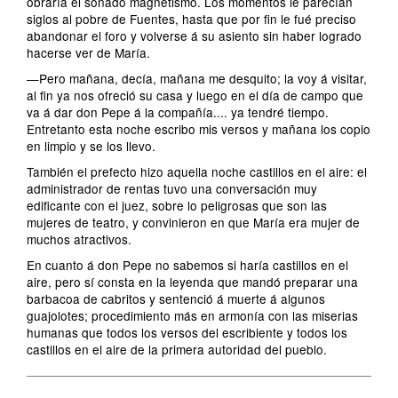
obraría el soñado magnetismo. Los momentos le parecían
siglos al pobre de Fuentes, hasta que por fin le fué preciso
abandonar el foro y volverse á su asiento sin haber logrado
hacerse ver de María.
—Pero mañana, decía, mañana me desquito; la voy á visitar,
al fin ya nos ofreció su casa y luego en el día de campo que
va á dar don Pepe á la compañía.... ya tendré tiempo.
Entretanto esta noche escribo mis versos y mañana los copio
en limpio y se los llevo.
También el prefecto hizo aquella noche castillos en el aire: el
administrador de rentas tuvo una conversación muy
edificante con el juez, sobre lo peligrosas que son las
mujeres de teatro, y convinieron en que María era mujer de
muchos atractivos.
En cuanto á don Pepe no sabemos si haría castillos en el
aire, pero sí consta en la leyenda que mandó preparar una
barbacoa de cabritos y sentenció á muerte á algunos
guajolotes; procedimiento más en armonía con las miserias
humanas que todos los versos del escribiente y todos los
castillos en el aire de la primera autoridad del pueblo.