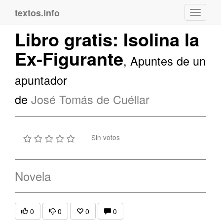
textos.info
Navega
Libro gratis: Isolina la
Ex-Figurante
, Apuntes de un
apuntador
de
José Tomás de Cuéllar
Sin votos
Novela
0
0
0
0