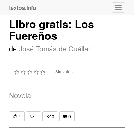
textos.info
Navega
Libro gratis: Los
Fuereños
de
José Tomás de Cuéllar
Sin votos
Novela
2
1
0
0