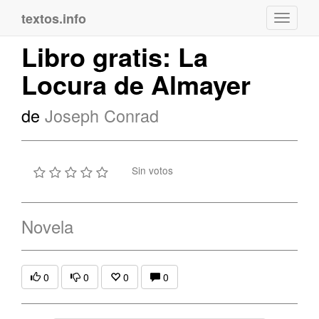
textos.info
Navega
Libro gratis: La
Locura de Almayer
de
Joseph Conrad
Sin votos
Novela
0
0
0
0