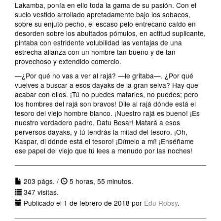
Lakamba, ponía en ello toda la gama de su pasión. Con el
sucio vestido arrollado apretadamente bajo los sobacos,
sobre su enjuto pecho, el escaso pelo entrecano caído en
desorden sobre los abultados pómulos, en actitud suplicante,
pintaba con estridente volubilidad las ventajas de una
estrecha alianza con un hombre tan bueno y de tan
provechoso y extendido comercio.
—¿Por qué no vas a ver al rajá? —le gritaba—. ¿Por qué
vuelves a buscar a esos dayaks de la gran selva? Hay que
acabar con ellos. ¡Tú no puedes matarles, no puedes; pero
los hombres del rajá son bravos! Dile al rajá dónde está el
tesoro del viejo hombre blanco. ¡Nuestro rajá es bueno! ¡Es
nuestro verdadero padre, Datu Besar! Matará a esos
perversos dayaks, y tú tendrás la mitad del tesoro. ¡Oh,
Kaspar, di dónde está el tesoro! ¡Dímelo a mí! ¡Enséñame
ese papel del viejo que tú lees a menudo por las noches!
203 págs. /
5 horas, 55 minutos.
347 visitas.
Publicado el 1 de febrero de 2018 por
Edu Robsy
.