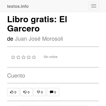
textos.info
Navega
Libro gratis: El
Garcero
de
Juan José Morosoli
Sin votos
Cuento
0
0
0
0