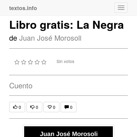
textos.info
Navega
Libro gratis: La Negra
de
Juan José Morosoli
Sin votos
Cuento
0
0
0
0