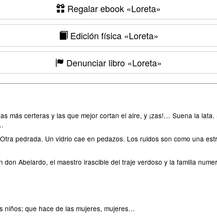
Regalar ebook
«Loreta»
Edición física
«Loreta»
Denunciar libro
«Loreta»
las más certeras y las que mejor cortan el aire, y ¡zas!… Suena la lata
o…
Otra pedrada. Un vidrio cae en pedazos. Los ruidos son como una estrel
don Abelardo, el maestro irascible del traje verdoso y la familia num
os niños; que hace de las mujeres, mujeres…