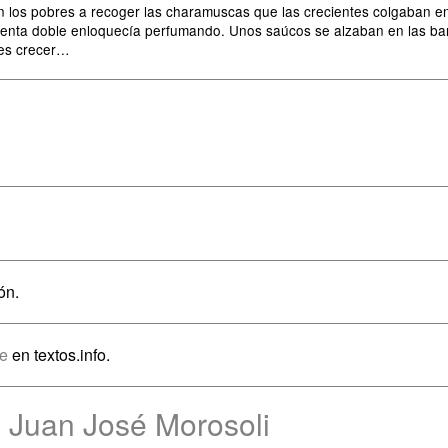
los pobres a recoger las charamuscas que las crecientes colgaban en el
menta doble enloquecía perfumando. Unos saúcos se alzaban en las ba
les crecer…
ón.
se
en textos.info.
 Juan José Morosoli