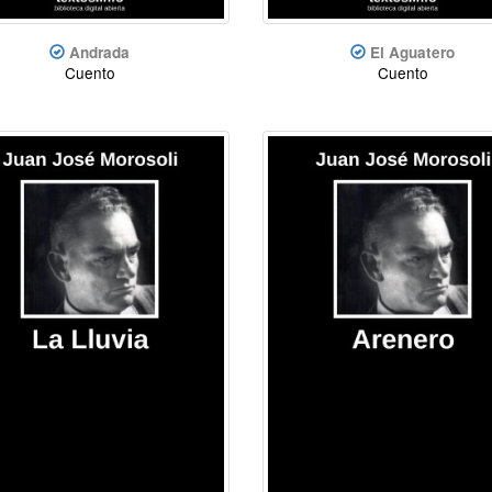
Andrada
El Aguatero
Cuento
Cuento