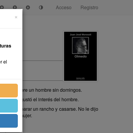
Acceso
Registro
×
turas
r el
as. Fue siempre un hombre sin domingos.
 No le disgustó el interés del hombre.
os podía parar un rancho y casarse. No le dijo
en gozar mujer.