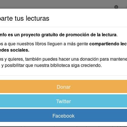
rte tus lecturas
info es un proyecto gratuito de promoción de la lectura
.
 a que nuestros libros lleguen a más gente
compartiendo lec
edes sociales.
s y quieres, también puedes hacer una donación para mantene
 y posibilitar que nuestra biblioteca siga creciendo.
medo. Ni cultivó amistades, ni gastó tardes en trucos o carrer
Donar
atrón— le empezó a llenar el ojo. Hasta que ella se dio cuenta.
Twitter
eso sí. Diez pesos por mes. Calculaba que con doscientos pes
ndo perder el tiempo a nadie. Y sin rancho, no se puede pensar 
Facebook
na tarde fue al rancho paterno.