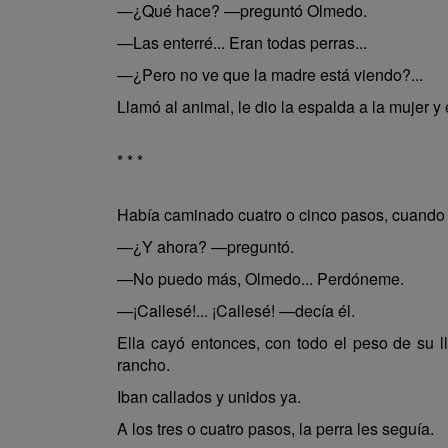
—¿Qué hace? —preguntó Olmedo.
—Las enterré... Eran todas perras...
—¿Pero no ve que la madre está viendo?...
Llamó al animal, le dio la espalda a la mujer y
* * *
Había caminado cuatro o cinco pasos, cuando si
—¿Y ahora? —preguntó.
—No puedo más, Olmedo... Perdóneme.
—¡Callesé!... ¡Callesé! —decía él.
Ella cayó entonces, con todo el peso de su ll
rancho.
Iban callados y unidos ya.
A los tres o cuatro pasos, la perra les seguía.