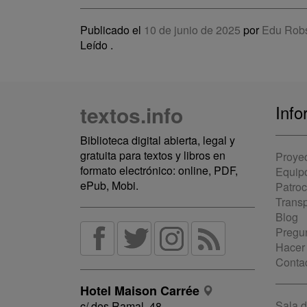
Publicado el
10 de junio de 2025
por
Edu Rob
Leído
.
textos.info
Info
Biblioteca digital abierta, legal y
gratuita para textos y libros en
Proye
formato electrónico: online, PDF,
Equip
ePub, Mobi.
Patro
Trans
Blog
Pregun
Hacer
Conta
Hotel Maison Carrée
Sala 
c/ des Ramal, 48