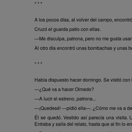
* * *
A los pocos días, al volver del campo, encontró
Cruzó el guarda patio con ellas.
—Me disculpa, patrona, pero no me gusta usar
Al otro día encontró unas bombachas y unas b
* * *
Había dispuesto hacer domingo. Se vistió con l
—¿Qué va a hacer Olmedo?
—A lucir el estreno, patrona...
—¡Quedesé! —pidió ella—. ¿Cómo me va a dejar
Él se quedó. Vestido así parecía una visita. 
Entraba y salía del relato, hasta que al fin lo ent