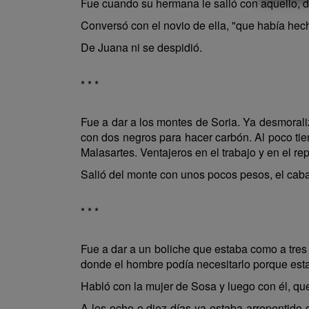
Fue cuando su hermana le salió con aquello, d
Conversó con el novio de ella, "que había hec
De Juana ni se despidió.
* * *
Fue a dar a los montes de Soria. Ya desmoraliz
con dos negros para hacer carbón. Al poco tie
Malasartes. Ventajeros en el trabajo y en el re
Salió del monte con unos pocos pesos, el cabal
* * *
Fue a dar a un boliche que estaba como a tres
donde el hombre podía necesitarlo porque est
Habló con la mujer de Sosa y luego con él, q
A los ocho o diez días ya estaba arrepentido d