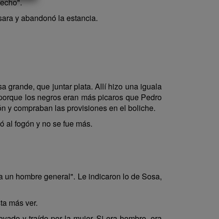
hecho".
sara y abandonó la estancia.
 grande, que juntar plata. Allí hizo una iguala
, porque los negros eran más picaros que Pedro
bón y compraban las provisiones en el boliche.
ó al fogón y no se fue más.
a un hombre general". Le indicaron lo de Sosa,
ta más ver.
evado y traído por la mujer. Si era hombre, era