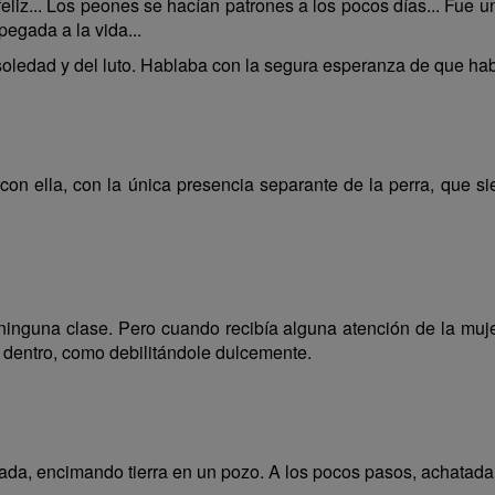
liz... Los peones se hacían patrones a los pocos días... Fue u
pegada a la vida...
oledad y del luto. Hablaba con la segura esperanza de que habí
n ella, con la única presencia separante de la perra, que si
.
ninguna clase. Pero cuando recibía alguna atención de la muj
or dentro, como debilitándole dulcemente.
da, encimando tierra en un pozo. A los pocos pasos, achatada s