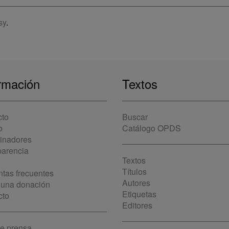
sy
.
rmación
Textos
cto
Buscar
o
Catálogo OPDS
cinadores
parencia
Textos
Títulos
tas frecuentes
Autores
 una donación
Etiquetas
cto
Editores
de prensa