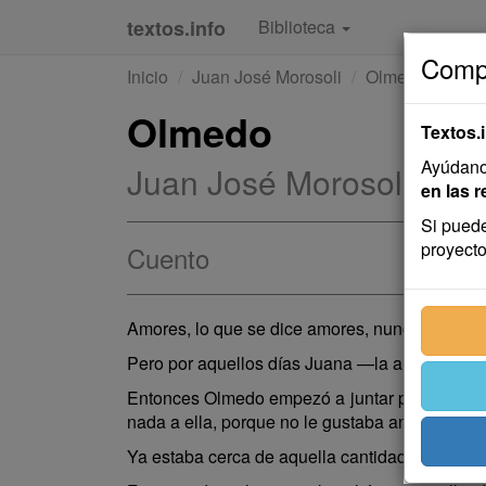
textos.info
Biblioteca
Compa
Inicio
Juan José Morosoli
Olmedo
Olmedo
Textos.
Ayúdanos
Juan José Morosoli
en las r
Si puede
proyecto
Cuento
Amores, lo que se dice amores, nunca llevó Ol
Pero por aquellos días Juana —la ahijada del p
Entonces Olmedo empezó a juntar plata. Poca, 
nada a ella, porque no le gustaba andar hacie
Ya estaba cerca de aquella cantidad, cuando u