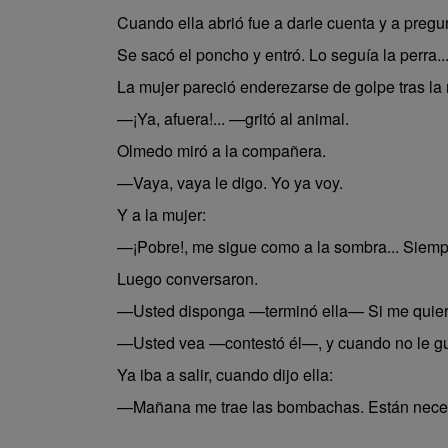
Cuando ella abrió fue a darle cuenta y a preg
Se sacó el poncho y entró. Lo seguía la perra..
La mujer pareció enderezarse de golpe tras la 
—¡Ya, afuera!... —gritó al animal.
Olmedo miró a la compañera.
—Vaya, vaya le digo. Yo ya voy.
Y a la mujer:
—¡Pobre!, me sigue como a la sombra... Siempre
Luego conversaron.
—Usted disponga —terminó ella— Si me quiere 
—Usted vea —contestó él—, y cuando no le gu
Ya iba a salir, cuando dijo ella:
—Mañana me trae las bombachas. Están nece