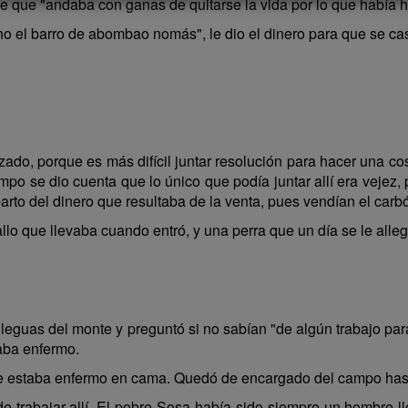
e que "andaba con ganas de quitarse la vida por lo que había 
ho el barro de abombao nomás", le dio el dinero para que se ca
ado, porque es más difícil juntar resolución para hacer una cosa
mpo se dio cuenta que lo único que podía juntar allí era vejez
parto del dinero que resultaba de la venta, pues vendían el car
lo que llevaba cuando entró, y una perra que un día se le alleg
 leguas del monte y preguntó si no sabían "de algún trabajo par
aba enfermo.
ue estaba enfermo en cama. Quedó de encargado del campo has
e trabajar allí. El pobre Sosa había sido siempre un hombre ll