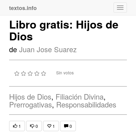
textos.info
Navega
Libro gratis: Hijos de
Dios
de
Juan Jose Suarez
Sin votos
Hijos de Dios
,
Filiación Divina
,
Prerrogativas
,
Responsabilidades
1
0
1
0