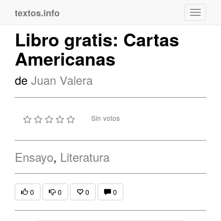
textos.info
Navega
Libro gratis: Cartas
Americanas
de
Juan Valera
Sin votos
Ensayo
,
Literatura
0
0
0
0