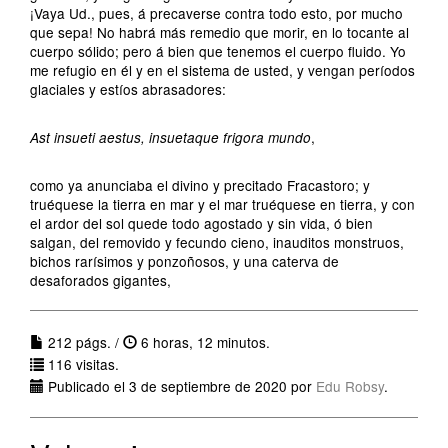
¡Vaya Ud., pues, á precaverse contra todo esto, por mucho
que sepa! No habrá más remedio que morir, en lo tocante al
cuerpo sólido; pero á bien que tenemos el cuerpo fluido. Yo
me refugio en él y en el sistema de usted, y vengan períodos
glaciales y estíos abrasadores:
,
Ast insueti aestus, insuetaque frigora mundo
como ya anunciaba el divino y precitado Fracastoro; y
truéquese la tierra en mar y el mar truéquese en tierra, y con
el ardor del sol quede todo agostado y sin vida, ó bien
salgan, del removido y fecundo cieno, inauditos monstruos,
bichos rarísimos y ponzoñosos, y una caterva de
desaforados gigantes,
212 págs. /
6 horas, 12 minutos.
116 visitas.
Publicado el 3 de septiembre de 2020 por
Edu Robsy
.