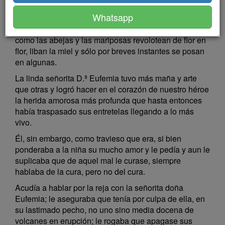
Don Calixto, y no sin fundamento, pasaba por un
Whatsapp
desaforado mariposón, seductor y picaruelo. Iba
revoloteando siempre de muchacha en muchacha,
como las abejas y las mariposas revolotean de flor en
flor, liban la miel y sólo por breves instantes se posan
en algunas.
La linda señorita D.ª Eufemia tuvo más maña y arte
que otras y logró hacer en el corazón de nuestro héroe
la herida amorosa más profunda que hasta entonces
había traspasado sus entretelas llegando a lo más
vivo.
Él, sin embargo, como travieso que era, si bien
ponderaba a la niña su mucho amor y le pedía y aun le
suplicaba que de aquel mal le curase, siempre
hablaba de la cura, pero no del cura.
Acudía a hablar por la reja con la señorita doña
Eufemia; le aseguraba que tenía por culpa de ella, en
su lastimado pecho, no uno sino media docena de
volcanes en erupción; le rogaba que apagase sus