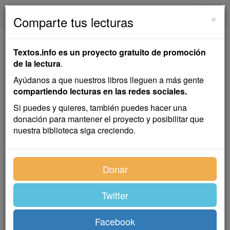
textos.info
Navega
×
Comparte tus lecturas
De los Escarmentados
Textos.info es un proyecto gratuito de promoción
Nacen los Avisados
de la lectura
.
Ayúdanos a que nuestros libros lleguen a más gente
Juan Valera
compartiendo lecturas en las redes sociales.
Si puedes y quieres, también puedes hacer una
donación para mantener el proyecto y posibilitar que
Cuento
nuestra biblioteca siga creciendo.
Era D. Calixto un caballerete cordobés, gracioso, bien
Donar
plantado y con algunos bienes de fortuna.
Muchas mocitas solteras de Sevilla, donde él estaba
Twitter
estudiando, se afanaban por ganar su voluntad y
conquistarle para marido; pero la empresa era harto
difícil.
Facebook