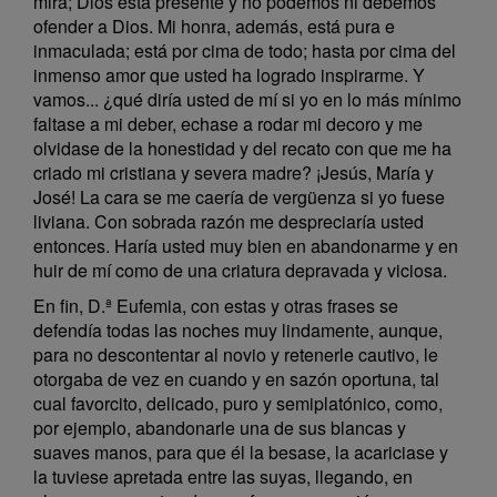
mira; Dios está presente y no podemos ni debemos
ofender a Dios. Mi honra, además, está pura e
inmaculada; está por cima de todo; hasta por cima del
inmenso amor que usted ha logrado inspirarme. Y
vamos... ¿qué diría usted de mí si yo en lo más mínimo
faltase a mi deber, echase a rodar mi decoro y me
olvidase de la honestidad y del recato con que me ha
criado mi cristiana y severa madre? ¡Jesús, María y
José! La cara se me caería de vergüenza si yo fuese
liviana. Con sobrada razón me despreciaría usted
entonces. Haría usted muy bien en abandonarme y en
huir de mí como de una criatura depravada y viciosa.
En fin, D.ª Eufemia, con estas y otras frases se
defendía todas las noches muy lindamente, aunque,
para no descontentar al novio y retenerle cautivo, le
otorgaba de vez en cuando y en sazón oportuna, tal
cual favorcito, delicado, puro y semiplatónico, como,
por ejemplo, abandonarle una de sus blancas y
suaves manos, para que él la besase, la acariciase y
la tuviese apretada entre las suyas, llegando, en