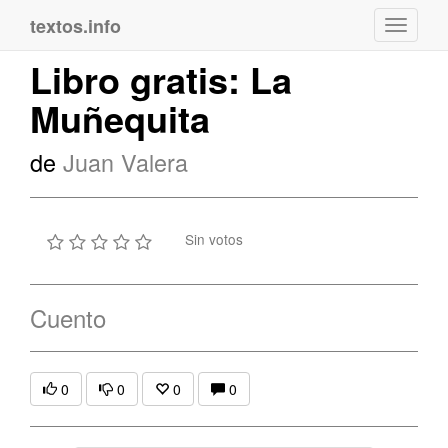
textos.info
Navega
Libro gratis: La
Muñequita
de
Juan Valera
Sin votos
Cuento
0
0
0
0