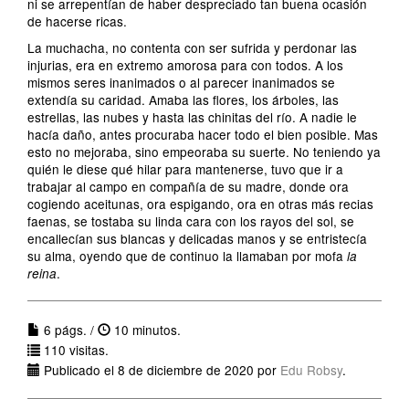
ni se arrepentían de haber despreciado tan buena ocasión
de hacerse ricas.
La muchacha, no contenta con ser sufrida y perdonar las
injurias, era en extremo amorosa para con todos. A los
mismos seres inanimados o al parecer inanimados se
extendía su caridad. Amaba las flores, los árboles, las
estrellas, las nubes y hasta las chinitas del río. A nadie le
hacía daño, antes procuraba hacer todo el bien posible. Mas
esto no mejoraba, sino empeoraba su suerte. No teniendo ya
quién le diese qué hilar para mantenerse, tuvo que ir a
trabajar al campo en compañía de su madre, donde ora
cogiendo aceitunas, ora espigando, ora en otras más recias
faenas, se tostaba su linda cara con los rayos del sol, se
encallecían sus blancas y delicadas manos y se entristecía
su alma, oyendo que de continuo la llamaban por mofa
la
.
reina
6 págs. /
10 minutos.
110 visitas.
Publicado el 8 de diciembre de 2020 por
Edu Robsy
.