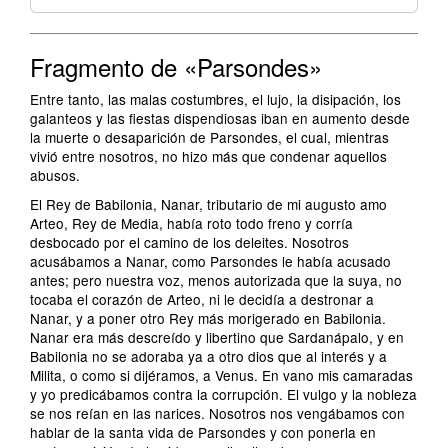
Fragmento de «Parsondes»
Entre tanto, las malas costumbres, el lujo, la disipación, los
galanteos y las fiestas dispendiosas iban en aumento desde
la muerte o desaparición de Parsondes, el cual, mientras
vivió entre nosotros, no hizo más que condenar aquellos
abusos.
El Rey de Babilonia, Nanar, tributario de mi augusto amo
Arteo, Rey de Media, había roto todo freno y corría
desbocado por el camino de los deleites. Nosotros
acusábamos a Nanar, como Parsondes le había acusado
antes; pero nuestra voz, menos autorizada que la suya, no
tocaba el corazón de Arteo, ni le decidía a destronar a
Nanar, y a poner otro Rey más morigerado en Babilonia.
Nanar era más descreído y libertino que Sardanápalo, y en
Babilonia no se adoraba ya a otro dios que al interés y a
Milita, o como si dijéramos, a Venus. En vano mis camaradas
y yo predicábamos contra la corrupción. El vulgo y la nobleza
se nos reían en las narices. Nosotros nos vengábamos con
hablar de la santa vida de Parsondes y con ponerla en