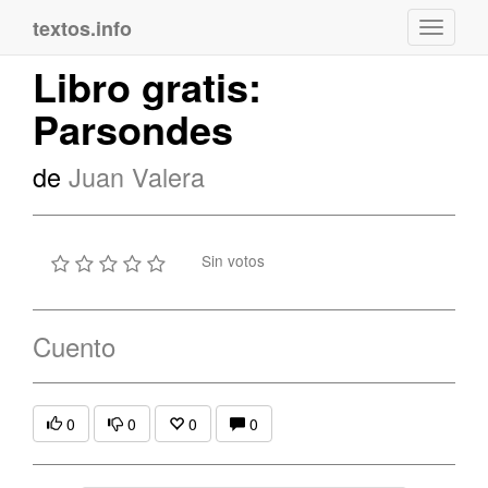
textos.info
Navega
Libro gratis:
Parsondes
de
Juan Valera
Sin votos
Cuento
0
0
0
0