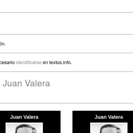
ón.
ecesario
identificarse
en textos.info.
 Juan Valera