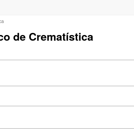
ca
co de Crematística