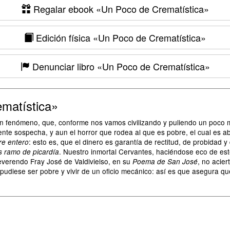
Regalar ebook
«Un Poco de Crematística»
Edición física
«Un Poco de Crematística»
Denunciar libro
«Un Poco de Crematística»
matística»
 un fenómeno, que, conforme nos vamos civilizando y puliendo un poco
nte sospecha, y aun el horror que rodea al que es pobre, el cual es a
: esto es, que el dinero es garantía de rectitud, de probidad y
re entero
. Nuestro inmortal Cervantes, haciéndose eco de est
s ramo de picardía
reverendo Fray José de Valdivielso, en su
, no acier
Poema de San José
udiese ser pobre y vivir de un oficio mecánico: así es que asegura que