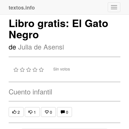
textos.info
Navega
Libro gratis: El Gato
Negro
de
Julia de Asensi
Sin votos
Cuento infantil
2
1
0
0