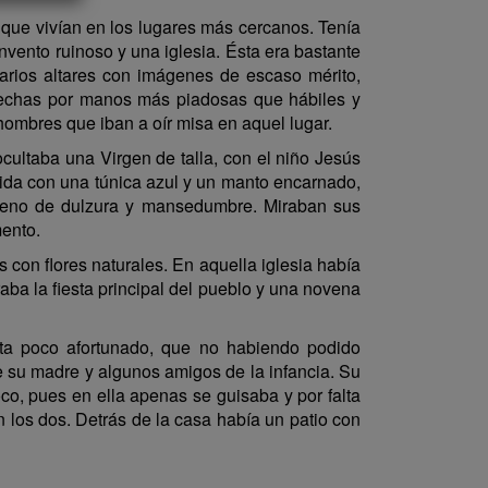
 que vivían en los lugares más cercanos. Tenía
vento ruinoso y una iglesia. Ésta era bastante
varios altares con imágenes de escaso mérito,
 hechas por manos más piadosas que hábiles y
ombres que iban a oír misa en aquel lugar.
ocultaba una Virgen de talla, con el niño Jesús
tida con una túnica azul y un manto encarnado,
 lleno de dulzura y mansedumbre. Miraban sus
mento.
 con flores naturales. En aquella iglesia había
ba la fiesta principal del pueblo y una novena
sta poco afortunado, que no habiendo podido
 su madre y algunos amigos de la infancia. Su
co, pues en ella apenas se guisaba y por falta
n los dos. Detrás de la casa había un patio con