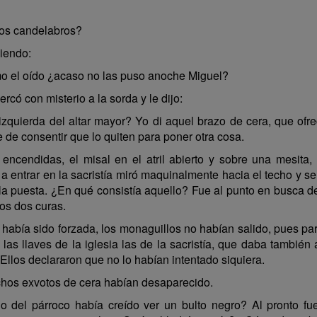
los candelabros?
iendo:
mo el oído ¿acaso no las puso anoche Miguel?
ercó con misterio a la sorda y le dijo:
zquierda del altar mayor? Yo di aquel brazo de cera, que ofre
 de consentir que lo quiten para poner otra cosa.
 encendidas, el misal en el atril abierto y sobre una mesita,
ir a entrar en la sacristía miró maquinalmente hacia el techo y 
a puesta. ¿En qué consistía aquello? Fue al punto en busca de
os dos curas.
o había sido forzada, los monaguillos no habían salido, pues p
las llaves de la iglesia las de la sacristía, que daba también 
 Ellos declararon que no lo habían intentado siquiera.
uchos exvotos de cera habían desaparecido.
o del párroco había creído ver un bulto negro? Al pronto fue