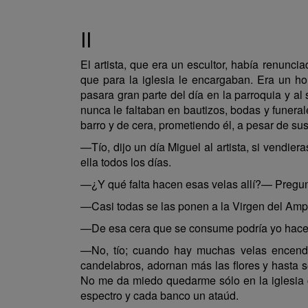
II
El artista, que era un escultor, había renunc
que para la iglesia le encargaban. Era un h
pasara gran parte del día en la parroquia y a
nunca le faltaban en bautizos, bodas y funeral
barro y de cera, prometiendo él, a pesar de sus
—Tío, dijo un día Miguel al artista, si vendie
ella todos los días.
—¿Y qué falta hacen esas velas allí?— Pregunt
—Casi todas se las ponen a la Virgen del Amp
—De esa cera que se consume podría yo hacer 
—No, tío; cuando hay muchas velas encendid
candelabros, adornan más las flores y hasta se
No me da miedo quedarme sólo en la iglesia c
espectro y cada banco un ataúd.