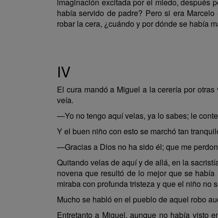
imaginación excitada por el miedo, después p
había servido de padre? Pero si era Marcelo 
robar la cera, ¿cuándo y por dónde se había m
IV
El cura mandó a Miguel a la cerería por otras 
veía.
—Yo no tengo aquí velas, ya lo sabes; le cont
Y el buen niño con esto se marchó tan tranqu
—Gracias a Dios no ha sido él; que me perdone
Quitando velas de aquí y de allá, en la sacristí
novena que resultó de lo mejor que se había h
miraba con profunda tristeza y que el niño no 
Mucho se habló en el pueblo de aquel robo auda
Entretanto a Miguel, aunque no había visto e