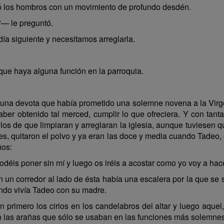
ntó los hombros con un movimiento de profundo desdén.
?— le preguntó.
a siguiente y necesitamos arreglarla.
ue haya alguna función en la parroquia.
una devota que había prometido una solemne novena a la Virge
aber obtenido tal merced, cumplir lo que ofreciera. Y con tanta
llos de que limpiaran y arreglaran la iglesia, aunque tuviesen
ales, quitaron el polvo y ya eran las doce y media cuando Tadeo,
ños:
odéis poner sin mí y luego os iréis a acostar como yo voy a ha
En un corredor al lado de ésta había una escalera por la que se 
gundo vivía Tadeo con su madre.
 primero los cirios en los candelabros del altar y luego aqu
n las arañas que sólo se usaban en las funciones más solemnes