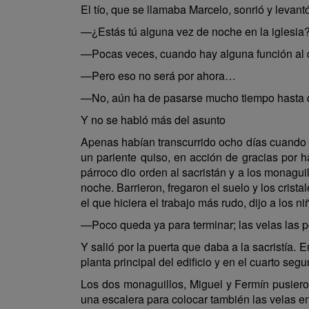
El tío, que se llamaba Marcelo, sonrió y leva
—¿Estás tú alguna vez de noche en la iglesia
—Pocas veces, cuando hay alguna función al dí
—Pero eso no será por ahora…
—No, aún ha de pasarse mucho tiempo hasta q
Y no se habló más del asunto
Apenas habían transcurrido ocho días cuando 
un pariente quiso, en acción de gracias por h
párroco dio orden al sacristán y a los monagui
noche. Barrieron, fregaron el suelo y los crist
el que hiciera el trabajo más rudo, dijo a los ni
—Poco queda ya para terminar; las velas las p
Y salió por la puerta que daba a la sacristía. 
planta principal del edificio y en el cuarto se
Los dos monaguillos, Miguel y Fermín pusieron
una escalera para colocar también las velas e