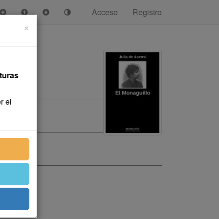
Acceso
Registro
×
turas
r el