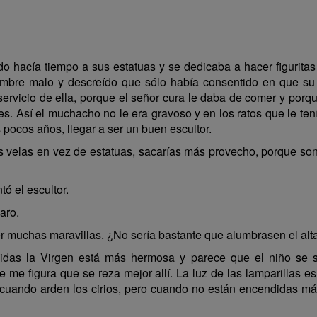
iado hacía tiempo a sus estatuas y se dedicaba a hacer figurita
ombre malo y descreído que sólo había consentido en que su
l servicio de ella, porque el señor cura le daba de comer y por
es. Así el muchacho no le era gravoso y en los ratos que le ten
 pocos años, llegar a ser un buen escultor.
ras velas en vez de estatuas, sacarías más provecho, porque so
ó el escultor.
aro.
muchas maravillas. ¿No sería bastante que alumbrasen el alta
as la Virgen está más hermosa y parece que el niño se sonr
 me figura que se reza mejor allí. La luz de las lamparillas es
uando arden los cirios, pero cuando no están encendidas más