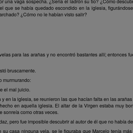
or una vaga sospecha. ¿Sería el ladrón su tío? ¿Cómo descubri
el que se había quedado escondido en la iglesia, figurándose
archado? ¿Cómo no le habían visto salir?
velas para las arañas y no encontró bastantes allí; entonces fu
estó bruscamente.
ilo murmurando:
 el mal juicio.
a y en la iglesia, se reunieron las que hacían falta en las arañas
echo en aquella iglesia. El altar de la Virgen estaba muy bon
se sonreía como otras veces.
z, pero fue imposible descubrir al autor de él que no había dej
n su casa ninguna vela, se le figuraba que Marcelo tenía más 