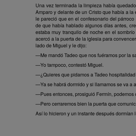
Una vez terminada la limpieza había quedado 
Amparo y delante de un Cristo que había a la en
le pareció que en el confesonario del párroco
de que había hablado algunos días antes, cre
estaba muy tranquilo de noche en el sombrío
acercó a la puerta de la iglesia para convencer
lado de Miguel y le dijo:
—Me mandó Tadeo que nos fuéramos por la sacris
—Yo tampoco, contestó Miguel.
—¿Quieres que pidamos a Tadeo hospitalidad
—Ya se habrá dormido y si llamamos se va a a
—Pues entonces, prosiguió Fermín, podemos q
—Pero cerraremos bien la puerta que comunica 
Así lo hicieron y un instante después dormían 