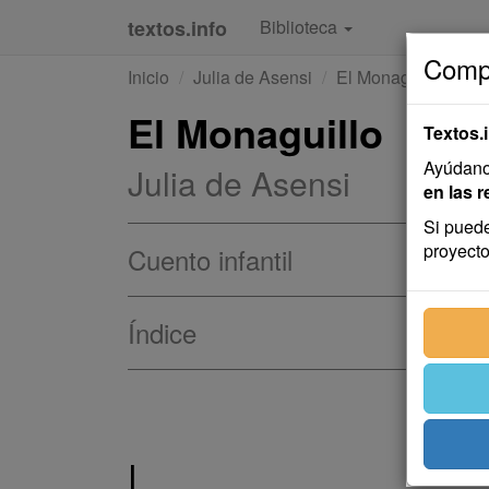
textos.info
Biblioteca
Compa
Inicio
Julia de Asensi
El Monaguillo
El Monaguillo
Textos.
Ayúdanos
Julia de Asensi
en las r
Si puede
proyecto
Cuento infantil
Índice
I