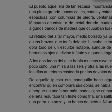
El pueblo aquel era de tan escasa importancia
una plaza grande, pocas calles, cortas y estr
espaciosa, con columnas de piedra, ventanas 
lámparas de cristal o de metal dorado, cuat
algunos bancos de madera que ocupaban los día
El retablo del altar mayor, medio borrado ya p
en los brazos, que tenía delante. Llevaba la 
obra todo de un escultor notable, aunque de
hermosos ojos al divino infante y algunos áng
A los dos lados del altar había muchos exvotos
poco culto; una misa a las seis y otra a las 
los días anteriores costeada por las devotas de
De aquella iglesia era monaguillo hace alg
encontrar quien comprara sus obras, se había
albergue no podía ser más modesto; se componí
de leña resultaba tan triste como fría, una sa
una parra, un pozo y un banco de piedra. Ni un