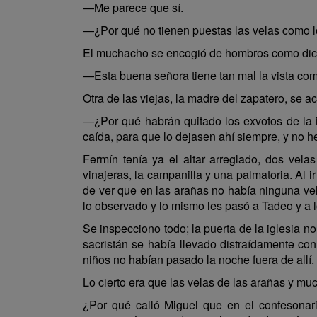
—Me parece que sí.
—¿Por qué no tienen puestas las velas como 
El muchacho se encogió de hombros como dic
—Esta buena señora tiene tan mal la vista co
Otra de las viejas, la madre del zapatero, se ac
—¿Por qué habrán quitado los exvotos de la i
caída, para que lo dejasen ahí siempre, y no he
Fermín tenía ya el altar arreglado, dos velas
vinajeras, la campanilla y una palmatoria. Al 
de ver que en las arañas no había ninguna vel
lo observado y lo mismo les pasó a Tadeo y a l
Se inspecciono todo; la puerta de la iglesia n
sacristán se había llevado distraídamente con 
niños no habían pasado la noche fuera de allí.
Lo cierto era que las velas de las arañas y m
¿Por qué calló Miguel que en el confesonari