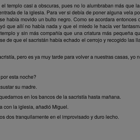
el templo casi a obscuras, pues no lo alumbraban más que las
trada de la iglesia. Para ver si debía de poner alguna vela por
 se había movido un bulto negro. Como se acordara entonces de 
yó que allí no había nada y que el miedo le hacía ver fantas
 templo y sin más compañía que una criatura más pequeña que
se de que el sacristán había echado el cerrojo y recogido las lla
tía, pero es ya muy tarde para volver a nuestras casas, yo no 
 por esta noche?
sustar su madre.
uedarnos en los bancos de la sacristía hasta mañana.
con la iglesia, añadió Miguel.
los dos tranquilamente en el improvisado y duro lecho.