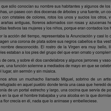
 que sólo conocían su nombre sus habitantes y algunos de los
echas, un paseo con dos docenas de árboles y una fuente, un con
con cristales de colores, rotos los unos y sucios los otros, 
ro arañas antiguas, floreros adornados con rosas y azucenas
s festivos las mujeres y los niños, porque eran contados los h
or la acción del tiempo, representaba la Anunciación y casi lo 
imagen una corona de plata sobre sus negros cabellos e iba ves
 nombre desconocido. El rostro de la Virgen era muy bello,
eles estaban a los pies del grupo del que eran ornato y comple
 de cera, y sobre él dos candelabros y algunos jarrones y vasos
nueve, una función solemne a mediados de mayo en que se celebra
l lugar, sin sermón y sin música.
unos años un muchacho llamado Miguel, sobrino de un arti
 refugiado en aquel pueblo donde tenía una casa que heredó de
a de un portal estrecho y largo, una cocina que servía de po
lita en la que el hombre trabajaba y una alcoba en la que dormía
a flor crecía en él, nada que lo animase y embelleciese.