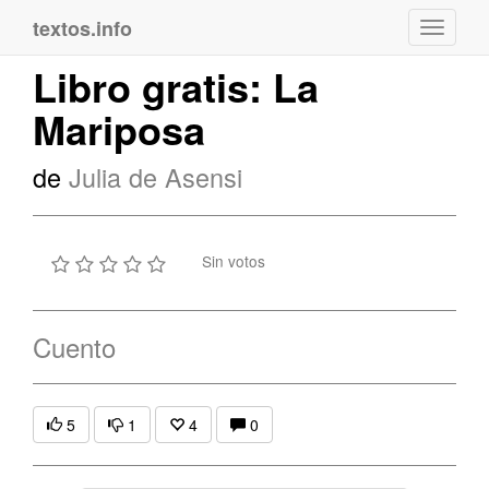
textos.info
Navega
Libro gratis: La
Mariposa
de
Julia de Asensi
Sin votos
Cuento
5
1
4
0