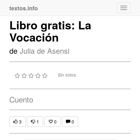
textos.info
Navega
Libro gratis: La
Vocación
de
Julia de Asensi
Sin votos
Cuento
3
1
0
0