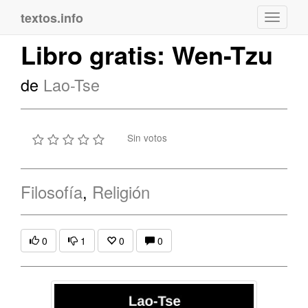
textos.info
Navega
Libro gratis: Wen-Tzu
de
Lao-Tse
Sin votos
Filosofía
,
Religión
0
1
0
0