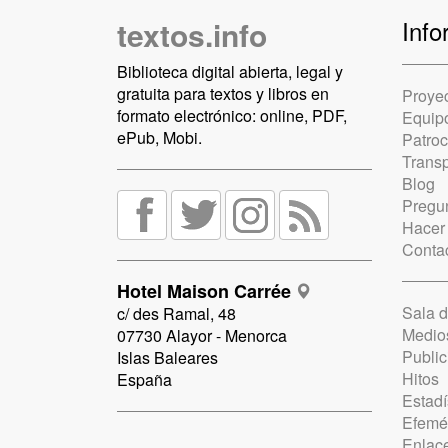
textos.info
Info
Biblioteca digital abierta, legal y
gratuita para textos y libros en
Proye
formato electrónico: online, PDF,
Equip
ePub, Mobi.
Patro
Trans
Blog
Pregun
Hacer
Conta
Hotel Maison Carrée
Sala 
c/ des Ramal, 48
Medio
07730 Alayor - Menorca
Public
Islas Baleares
Hitos
España
Estadí
Efemé
Enlac