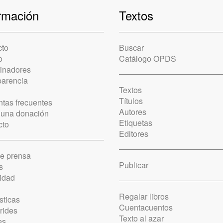
rmación
Textos
cto
Buscar
o
Catálogo OPDS
cinadores
parencia
Textos
Títulos
tas frecuentes
Autores
 una donación
Etiquetas
cto
Editores
de prensa
Publicar
s
idad
Regalar libros
sticas
Cuentacuentos
rides
Texto al azar
es