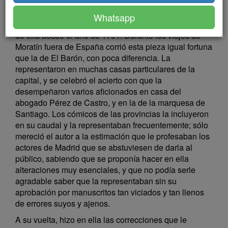
Escrita y no corregida todavía a satisfacción del autor
Whatsapp
la comedia de La Mojigata, empezaron a verse copias
de ella desde el año de 1791. Durante los viajes de
Moratín fuera de España corrió esta pieza igual fortuna
que la de El Barón, con poca diferencia. La
representaron en muchas casas particulares de la
capital, y se celebró el acierto con que la
desempeñaron varios aficionados en casa del
abogado Pérez de Castro, y en la de la marquesa de
Santiago. Los cómicos de las provincias la incluyeron
en su caudal y la representaban frecuentemente; sólo
mereció el autor a la estimación que le profesaban los
actores de Madrid que se abstuviesen de darla al
público, sabiendo que se proponía hacer en ella
alteraciones muy esenciales, y que no podía serle
agradable saber que la representaban sin su
aprobación por manuscritos tan viciados y tan llenos
de errores suyos y ajenos.
A su vuelta, hizo en ella las correcciones que le