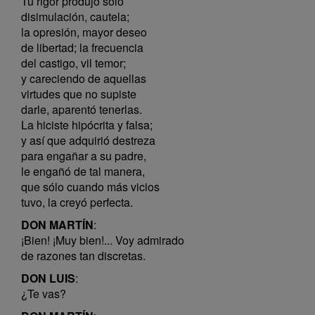
Tu rigor produjo sólo
disimulación, cautela;
la opresión, mayor deseo
de libertad; la frecuencia
del castigo, vil temor;
y careciendo de aquellas
virtudes que no supiste
darle, aparentó tenerlas.
La hiciste hipócrita y falsa;
y así que adquirió destreza
para engañar a su padre,
le engañó de tal manera,
que sólo cuando más vicios
tuvo, la creyó perfecta.
DON MARTÍN
:
¡Bien! ¡Muy bien!... Voy admirado
de razones tan discretas.
DON LUIS
:
¿Te vas?