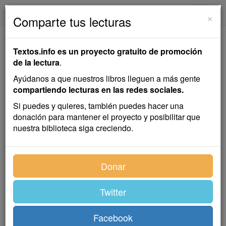
textos.info
Navega
×
Comparte tus lecturas
La Mojigata
Textos.info es un proyecto gratuito de promoción
de la lectura
.
Leandro Fernández de
Ayúdanos a que nuestros libros lleguen a más gente
Moratín
compartiendo lecturas en las redes sociales.
Si puedes y quieres, también puedes hacer una
donación para mantener el proyecto y posibilitar que
Teatro
,
comedia
nuestra biblioteca siga creciendo.
Índice
Donar
Twitter
Advertencia
Facebook