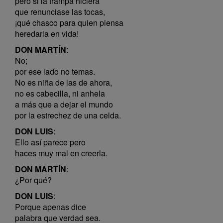
pero si la trampa hiciera
que renunciase las tocas,
¡qué chasco para quien piensa
heredarla en vida!
DON MARTÍN
:
No;
por ese lado no temas.
No es niña de las de ahora,
no es cabecilla, ni anhela
a más que a dejar el mundo
por la estrechez de una celda.
DON LUIS
:
Ello así parece pero
haces muy mal en creerla.
DON MARTÍN
:
¿Por qué?
DON LUIS
:
Porque apenas dice
palabra que verdad sea.