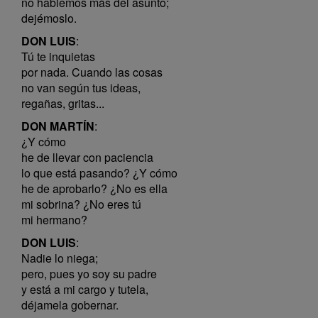
no hablemos más del asunto;
dejémoslo.
DON LUIS
:
Tú te inquietas
por nada. Cuando las cosas
no van según tus ideas,
regañas, gritas...
DON MARTÍN
:
¿Y cómo
he de llevar con paciencia
lo que está pasando? ¿Y cómo
he de aprobarlo? ¿No es ella
mi sobrina? ¿No eres tú
mi hermano?
DON LUIS
:
Nadie lo niega;
pero, pues yo soy su padre
y está a mi cargo y tutela,
déjamela gobernar.