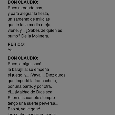
DON CLAUDIO
:
Pues merendamos,
y para alegrar la fiesta,
un sargento de milicias
que le falta media oreja,
viene, y... ¿Sabes de quién es
primo? De la Molinera.
PERICO
:
Ya.
DON CLAUDIO
:
Pues, amigo, sacó
la barajilla; se empeña
el juego, y... ¡Vaya!... Diez duros
que importó la francachela,
por una parte, y por otra,
él... ¡Maldito de Dios sea!
Si en el sacanete siempre
tengo una suerte perversa...
Eso sí, yo le gané
las cuatro manos primeras;