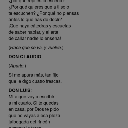
¿por qué repites la escena?
¿Por qué quieres que a ti solo
te escuchen? ¿Por qué no piensas
antes lo que has de decir?
¡Que haya cátedras y escuelas
de saber hablar, y el arte
de callar nadie lo enseña!
(
Hace que se va, y vuelve.
)
DON CLAUDIO
:
(
Aparte.
)
Si me apura más, tan fijo
que le digo cuatro frescas.
DON LUIS
:
Mira que voy a escribir
a mi cuarto. Si te quedas
en casa, por Dios te pido
que no vayas a esa pieza
jalbegada del rincón
a repetir la tarea