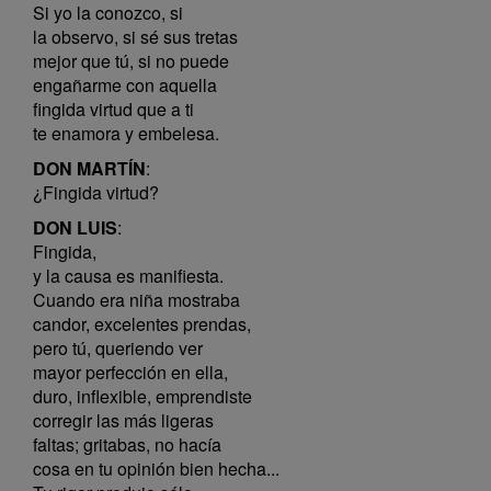
Si yo la conozco, si
la observo, si sé sus tretas
mejor que tú, si no puede
engañarme con aquella
fingida virtud que a ti
te enamora y embelesa.
DON MARTÍN
:
¿Fingida virtud?
DON LUIS
:
Fingida,
y la causa es manifiesta.
Cuando era niña mostraba
candor, excelentes prendas,
pero tú, queriendo ver
mayor perfección en ella,
duro, inflexible, emprendiste
corregir las más ligeras
faltas; gritabas, no hacía
cosa en tu opinión bien hecha...