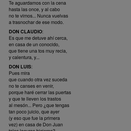
Te aguardamos con la cena
hasta las once, y al cabo
no te vimos... Nunca vuelvas
a trasnochar de ese modo.
DON CLAUDIO
:
Es que me detuve ahí cerca,
en casa de un conocido,
que tiene una tos muy recia,
y calentura, y...
DON LUIS
:
Pues mira
que cuando otra vez suceda
no te canses en venir,
porque haré cerrar las puertas
y que te lleven los trastos
al mesón... Pero ¿que tengas
tan poco juicio, que ayer
(y eso que fue la primera
vez) en casa de Don Juan
tales locuras hicieras?