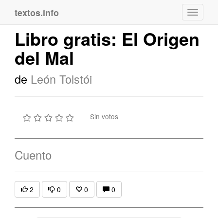
textos.info
Navega
Libro gratis: El Origen
del Mal
de
León Tolstói
Sin votos
Cuento
2
0
0
0