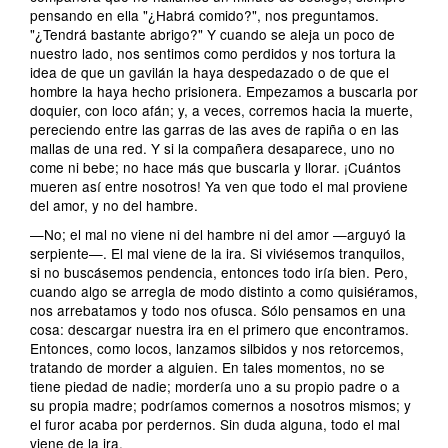
pensando en ella "¿Habrá comido?", nos preguntamos.
"¿Tendrá bastante abrigo?" Y cuando se aleja un poco de
nuestro lado, nos sentimos como perdidos y nos tortura la
idea de que un gavilán la haya despedazado o de que el
hombre la haya hecho prisionera. Empezamos a buscarla por
doquier, con loco afán; y, a veces, corremos hacia la muerte,
pereciendo entre las garras de las aves de rapiña o en las
mallas de una red. Y si la compañera desaparece, uno no
come ni bebe; no hace más que buscarla y llorar. ¡Cuántos
mueren así entre nosotros! Ya ven que todo el mal proviene
del amor, y no del hambre.
—No; el mal no viene ni del hambre ni del amor —arguyó la
serpiente—. El mal viene de la ira. Si viviésemos tranquilos,
si no buscásemos pendencia, entonces todo iría bien. Pero,
cuando algo se arregla de modo distinto a como quisiéramos,
nos arrebatamos y todo nos ofusca. Sólo pensamos en una
cosa: descargar nuestra ira en el primero que encontramos.
Entonces, como locos, lanzamos silbidos y nos retorcemos,
tratando de morder a alguien. En tales momentos, no se
tiene piedad de nadie; mordería uno a su propio padre o a
su propia madre; podríamos comernos a nosotros mismos; y
el furor acaba por perdernos. Sin duda alguna, todo el mal
viene de la ira.