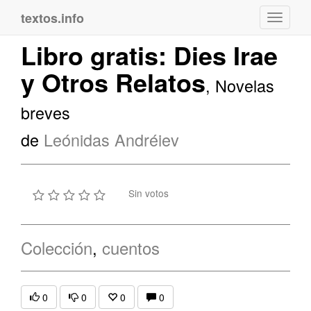
textos.info
Navega
Libro gratis: Dies Irae
y Otros Relatos
, Novelas
breves
de
Leónidas Andréiev
Sin votos
Colección
,
cuentos
0
0
0
0