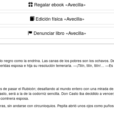
Regalar ebook
«Avecilla»
Edición física
«Avecilla»
Denunciar libro
«Avecilla»
pelo negro como la endrina. Las canas de los pobres son los ochavos. 
ridas esposa e hija su resolución temeraria. —¡Tilín, tilín, tilín!… —E
s de pasar el Rubicón; desafiando al mundo entero con una mirada de…
asto, será a la de la codorniz sencilla. Don Casto iba decidido a vence
 cominera esposa.
bras, sin andarse con circunloquios. Pepita abrió unos ojos como puño