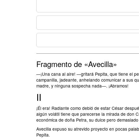
Fragmento de «Avecilla»
—¡Una cana al aire! —gritará Pepita, que tiene el 
campanilla, jadeante, anhelando comunicar a sus que
madre, y ninguna sospecha nada—. ¡Abramos!
II
¡Él era! Radiante como debió de estar César despué
algún volátil tiene que parecerse la mirada de don C
económica de doña Petra, su dulce pero demasiado
Avecilla expuso su atrevido proyecto en pocas pala
Pepita.