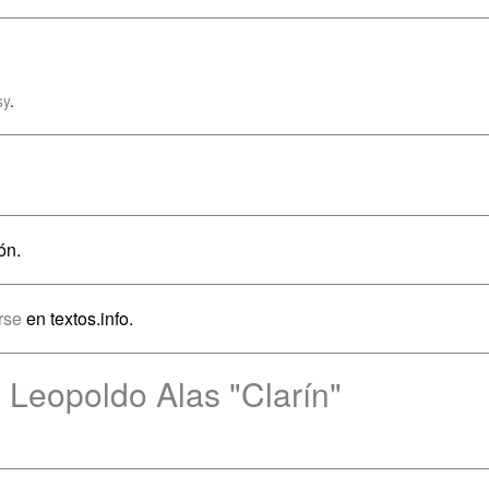
sy
.
ón.
arse
en textos.info.
 Leopoldo Alas "Clarín"