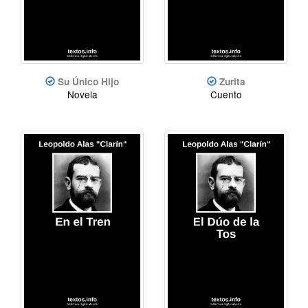
Su Único Hijo
Zurita
Novela
Cuento