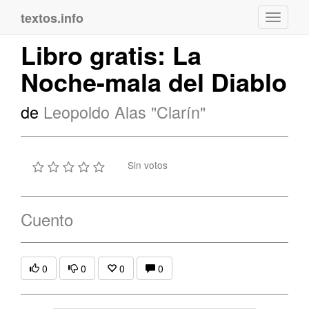
textos.info
Navega
Libro gratis: La
Noche-mala del Diablo
de
Leopoldo Alas "Clarín"
Sin votos
Cuento
0
0
0
0