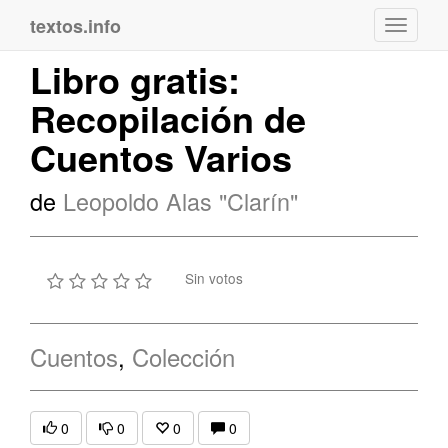
textos.info
Navega
Libro gratis:
Recopilación de
Cuentos Varios
de
Leopoldo Alas "Clarín"
Sin votos
Cuentos
,
Colección
0
0
0
0