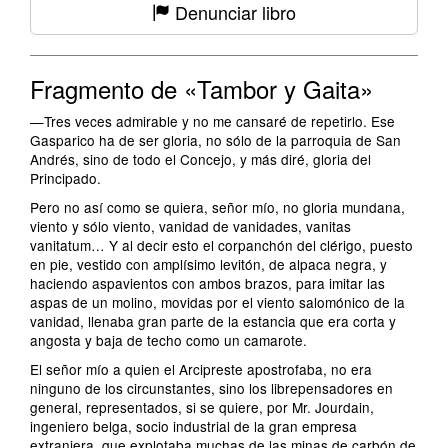
Denunciar libro
Fragmento de «Tambor y Gaita»
—Tres veces admirable y no me cansaré de repetirlo. Ese
Gasparico ha de ser gloria, no sólo de la parroquia de San
Andrés, sino de todo el Concejo, y más diré, gloria del
Principado.
Pero no así como se quiera, señor mío, no gloria mundana,
viento y sólo viento, vanidad de vanidades, vanitas
vanitatum… Y al decir esto el corpanchón del clérigo, puesto
en pie, vestido con amplísimo levitón, de alpaca negra, y
haciendo aspavientos con ambos brazos, para imitar las
aspas de un molino, movidas por el viento salomónico de la
vanidad, llenaba gran parte de la estancia que era corta y
angosta y baja de techo como un camarote.
El señor mío a quien el Arcipreste apostrofaba, no era
ninguno de los circunstantes, sino los librepensadores en
general, representados, si se quiere, por Mr. Jourdain,
ingeniero belga, socio industrial de la gran empresa
extranjera, que explotaba muchas de las minas de carbón de