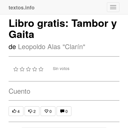
textos.info
Navega
Libro gratis: Tambor y
Gaita
de
Leopoldo Alas "Clarín"
Sin votos
Cuento
4
2
0
0