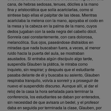
cana, de hebras sedosas, tenues, dóciles a la mano
fina y aristocrática que solía acariciarlas, como si
sintiese bajo ellas el palpitar de las ideas. Mientras
acariciaba la melena con la mano, apoyaba el codo en
la mesa y la cabeza en la palma de la mano, cuyos
dedos jugaban con la seda negra del cabello dócil.
Sonreía casi constantemente, con cara dolorosa,
melancólica. Sus ojos, paseándose distraídos en
miradas que nada buscaban fuera, a veces, al menor
ruido hacia la puerta del aula, se mostraban
asustados. Si entraba algún discípulo algo tarde,
suspendía Glauben la plática, le miraba como
inquieto, sin respirar; y después que el estudiante
pasaba delante de él y buscaba su asiento, Glauben
respiraba tranquilo, volvía a sonreír y a proseguir de
nuevo el suspendido discurso. Aunque allí, al dar el
reloj de la casa la hora señalada para terminar la
conferencia, los estudiantes se daban por enterados,
sin necesidad de que avisara un bedel, y el profesor
daba en seguida por terminada la clase, Glauben, por