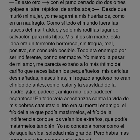
—Es esto otro —y con el puño cerrado dio dos o tres
golpes al aire, rápidos, de arriba abajo—. Desde que
murió mi mujer, yo me agarré a mis huérfanos, como
en un naufragio. Como si todo el mundo fuera las
fauces del mar traidor, y sólo mis rodillas lugar de
salvación para mis hijos. Mis hijos sin madre: esta
idea era un tormento horroroso, sin tregua, real,
positivo, sin consuelo posible. Todo era enemigo por
ser indiferente, por no ser madre. Yo mismo, a pesar
de mi amor, me parecía extraño a lo más íntimo del
cariño que necesitaban los pequeñuelos, mis caricias
desmañadas, masculinas, mi regazo anguloso no eran
el nido de antes, con el calor y la suavidad de la
madre. ¡Qué padecer, amigo mío, qué padecer
espantoso! En todo veía acechanzas contra la vida de
mis pobres criaturas: el frío era su mortal enemigo; el
frío del aire que podía matármelos, el frío de la
indiferencia conque los veían los extraños, que podía
matármelos también. Yo no concebía horror como el
de aquella vida, soledad más grande. Pero había más
horror, más desamparo, más soledad.