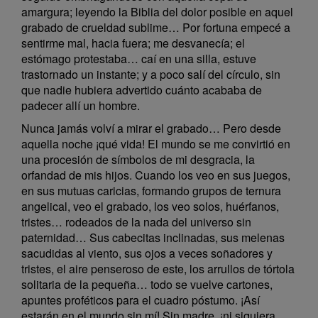
amargura; leyendo la Biblia del dolor posible en aquel
grabado de crueldad sublime… Por fortuna empecé a
sentirme mal, hacia fuera; me desvanecía; el
estómago protestaba… caí en una silla, estuve
trastornado un instante; y a poco salí del círculo, sin
que nadie hubiera advertido cuánto acababa de
padecer allí un hombre.
Nunca jamás volví a mirar el grabado… Pero desde
aquella noche ¡qué vida! El mundo se me convirtió en
una procesión de símbolos de mi desgracia, la
orfandad de mis hijos. Cuando los veo en sus juegos,
en sus mutuas caricias, formando grupos de ternura
angelical, veo el grabado, los veo solos, huérfanos,
tristes… rodeados de la nada del universo sin
paternidad… Sus cabecitas inclinadas, sus melenas
sacudidas al viento, sus ojos a veces soñadores y
tristes, el aire penseroso de este, los arrullos de tórtola
solitaria de la pequeña… todo se vuelve cartones,
apuntes proféticos para el cuadro póstumo. ¡Así
estarán en el mundo sin mí! Sin madre, ¡ni siquiera