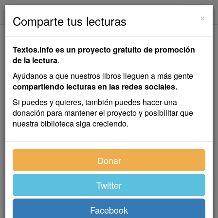
textos.info
Navega
×
Comparte tus lecturas
Un Grabado
Textos.info es un proyecto gratuito de promoción
de la lectura
.
Leopoldo Alas "Clarín"
Ayúdanos a que nuestros libros lleguen a más gente
compartiendo lecturas en las redes sociales.
Cuento
Si puedes y quieres, también puedes hacer una
donación para mantener el proyecto y posibilitar que
nuestra biblioteca siga creciendo.
Asistía yo a la cátedra de aquel profesor de filosofía,
con un profundo interés que no me inspiraban las
lecciones de tantos y tantos ilustres maestros que en
Donar
la misma Universidad, Babilonia científica, exponían
con entusiasmo y fuego de convicción unos, de
Twitter
soberbia, también convencida, otros, la multitud de
sistemas, la inmensa variedad de teorías modernas
que se disputan hoy el imperio del pensamiento. La
Facebook
gran ola positivista, la ciencia de los petits faits de