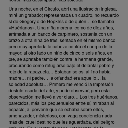
Una noche, en el Círculo, abrí una ilustración inglesa,
miré un grabado; representaba un cuadro, no recuerdo
si de Gregory o de Hopkins o de quién… se llamaba
«Huérfanos». Una niña morena, como de diez años,
arrimada a un banco de carpintero, sostenía con un
brazo a otra niña de tres, sentada en el mismo banco,
pero muy apretada la cabeza contra el cuerpo de la
mayor; al otro lado un niño de cinco o seis años, en
pie, se apretaba también contra la hermana grande,
procurando como refugiarse bajo el delantal pobre y
roto de la rapazuela… Estaban solos, allí no había
madre… ni padre… la orfandad era aquello… la
soledad absoluta… Primero me venció la impresión
desinteresada del arte, y pude observar; pero esta
observación me llevó a ver claro… Los tres huérfanos,
parecidos, más los pequeñuelos entre sí, miraban al
espacio, al porvenir que se echaba sobre ellos,
amenazador, misterioso, con vaga conciencia nada
más del cruel destino que les aguardaba, del peligro