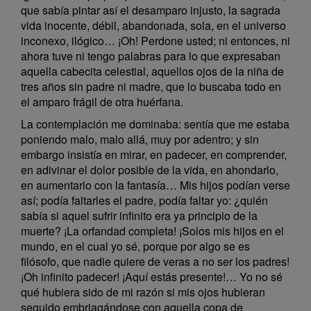
que sabía pintar así el desamparo injusto, la sagrada
vida inocente, débil, abandonada, sola, en el universo
inconexo, ilógico… ¡Oh! Perdone usted; ni entonces, ni
ahora tuve ni tengo palabras para lo que expresaban
aquella cabecita celestial, aquellos ojos de la niña de
tres años sin padre ni madre, que lo buscaba todo en
el amparo frágil de otra huérfana.
La contemplación me dominaba: sentía que me estaba
poniendo malo, malo allá, muy por adentro; y sin
embargo insistía en mirar, en padecer, en comprender,
en adivinar el dolor posible de la vida, en ahondarlo,
en aumentarlo con la fantasía… Mis hijos podían verse
así; podía faltarles el padre, podía faltar yo: ¿quién
sabía si aquel sufrir infinito era ya principio de la
muerte? ¡La orfandad completa! ¡Solos mis hijos en el
mundo, en el cual yo sé, porque por algo se es
filósofo, que nadie quiere de veras a no ser los padres!
¡Oh infinito padecer! ¡Aquí estás presente!… Yo no sé
qué hubiera sido de mi razón si mis ojos hubieran
seguido embriagándose con aquella copa de