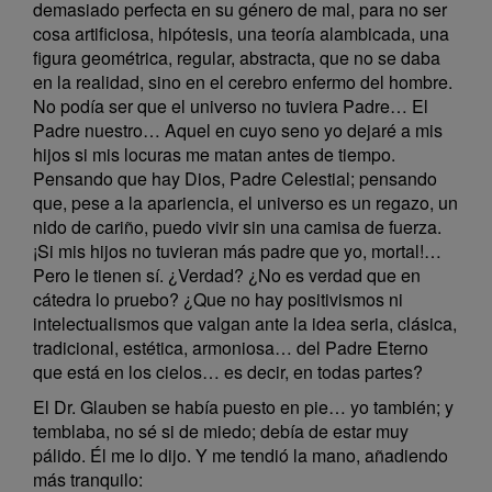
demasiado perfecta en su género de mal, para no ser
cosa artificiosa, hipótesis, una teoría alambicada, una
figura geométrica, regular, abstracta, que no se daba
en la realidad, sino en el cerebro enfermo del hombre.
No podía ser que el universo no tuviera Padre… El
Padre nuestro… Aquel en cuyo seno yo dejaré a mis
hijos si mis locuras me matan antes de tiempo.
Pensando que hay Dios, Padre Celestial; pensando
que, pese a la apariencia, el universo es un regazo, un
nido de cariño, puedo vivir sin una camisa de fuerza.
¡Si mis hijos no tuvieran más padre que yo, mortal!…
Pero le tienen sí. ¿Verdad? ¿No es verdad que en
cátedra lo pruebo? ¿Que no hay positivismos ni
intelectualismos que valgan ante la idea seria, clásica,
tradicional, estética, armoniosa… del Padre Eterno
que está en los cielos… es decir, en todas partes?
El Dr. Glauben se había puesto en pie… yo también; y
temblaba, no sé si de miedo; debía de estar muy
pálido. Él me lo dijo. Y me tendió la mano, añadiendo
más tranquilo: