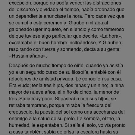
excepción, porque no podía vencer las distracciones
del discurso y olvidaba el tiempo, había ordenado que
un dependiente anunciase la hora. Pero cada vez que
se cumplía esta ceremonia, Glauben miraba al
galoneado ujier inquieto, en silencio y como temeroso
de que tuviese algo particular que decirle. «La hora»,
exclamaba el buen hombre inclinándose. Y Glauben,
respirando con fuerza y sonriendo, decía a su gente:
«Hasta mañana».
Después de mucho tiempo de oírle, cuando ya asistía
yo a un segundo curso de su filosofía, entablé con él
relaciones de amistad privada. Le conocí en su casa.
Era viudo; tenía tres hijos, dos niñas y un niño; la niña
mayor de nueve años, el niño de cinco, la menor de
tres. Salía muy poco. Si paseaba con sus hijos, se
retiraba temprano, porque miraba la frescura del
crepúsculo, la puesta del sol como una acechanza del
enemigo a la salud de su prole. La sombra, el frío, la
humedad, le espantaban. Si salía él solo, volvía pronto
a casa también, subía de prisa la escalera hasta su