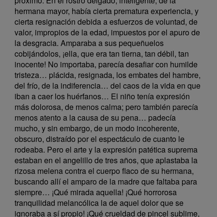
próximo. En el rostro delgado, inteligente, de la
hermana mayor, había cierta prematura experiencia, y
cierta resignación debida a esfuerzos de voluntad, de
valor, impropios de la edad, impuestos por el apuro de
la desgracia. Amparaba a sus pequeñuelos
cobijándolos, ¡ella, que era tan tierna, tan débil, tan
inocente! No importaba, parecía desafiar con humilde
tristeza… plácida, resignada, los embates del hambre,
del frío, de la indiferencia… del caos de la vida en que
iban a caer los huérfanos… El niño tenía expresión
más dolorosa, de menos calma; pero también parecía
menos atento a la causa de su pena… padecía
mucho, y sin embargo, de un modo incoherente,
obscuro, distraído por el espectáculo de cuanto le
rodeaba. Pero el arte y la expresión patética suprema
estaban en el angelillo de tres años, que aplastaba la
rizosa melena contra el cuerpo flaco de su hermana,
buscando allí el amparo de la madre que faltaba para
siempre… ¡Qué mirada aquella! ¡Qué horrorosa
tranquilidad melancólica la de aquel dolor que se
ignoraba a sí propio! ¡Qué crueldad de pincel sublime,