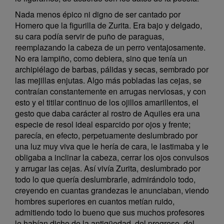
Nada menos épico ni digno de ser cantado por
Homero que la figurilla de Zurita. Era bajo y delgado,
su cara podía servir de puño de paraguas,
reemplazando la cabeza de un perro ventajosamente.
No era lampiño, como debiera, sino que tenía un
archipiélago de barbas, pálidas y secas, sembrado por
las mejillas enjutas. Algo más pobladas las cejas, se
contraían constantemente en arrugas nerviosas, y con
esto y el titilar continuo de los ojillos amarillentos, el
gesto que daba carácter al rostro de Aquiles era una
especie de resol ideal esparcido por ojos y frente;
parecía, en efecto, perpetuamente deslumbrado por
una luz muy viva que le hería de cara, le lastimaba y le
obligaba a inclinar la cabeza, cerrar los ojos convulsos
y arrugar las cejas. Así vivía Zurita, deslumbrado por
todo lo que quería deslumbrarle, admirándolo todo,
creyendo en cuantas grandezas le anunciaban, viendo
hombres superiores en cuantos metían ruido,
admitiendo todo lo bueno que sus muchos profesores
le habían dicho de la antigüedad, del progreso, del