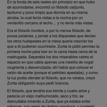
En la fonda de seis reales sin principio en que hubo
de acomodarse, encontró un filósofo cejijunto,
taciturno y poco limpio que dormía en su misma
alcoba, la cual tenía vistas a la cocina por un
ventanillo cercano al techo… y no tenía más vistas.
Era el filósofo hombre, o por lo menos filósofo, de
pocas palabras, y jamás a los disparates que decían
los otros huéspedes en la mesa quería mezclar los
que a él pudieran ocurrírsele. Zurita le pidió permiso la
primera noche para leer en la cama hasta cerca de la
madrugada. Separaba los dos miserables catres el
espacio en que cabía apenas una mesilla de nogal
mugrienta y desvencijada; allí había que colocar el
velón de aceite (porque el petróleo apestaba), y como
la luz podía ofender al filósofo, que no velaba, creyó
Zurita obligación suya pedir licencia.
El filósofo, que tendría sus treinta y cuatro años y
parecía un viejo malhumorado, seco y frío, se
desnudaba mirando a Zurita, que ya estaba entre
sábanas, con gesto de lástima orgullosa, y contestó: