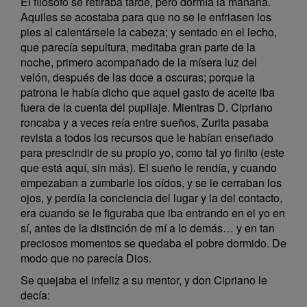
El filósofo se retiraba tarde, pero dormía la mañana.
Aquiles se acostaba para que no se le enfriasen los
pies al calentársele la cabeza; y sentado en el lecho,
que parecía sepultura, meditaba gran parte de la
noche, primero acompañado de la mísera luz del
velón, después de las doce a oscuras; porque la
patrona le había dicho que aquel gasto de aceite iba
fuera de la cuenta del pupilaje. Mientras D. Cipriano
roncaba y a veces reía entre sueños, Zurita pasaba
revista a todos los recursos que le habían enseñado
para prescindir de su propio yo, como tal yo finito (este
que está aquí, sin más). El sueño le rendía, y cuando
empezaban a zumbarle los oídos, y se le cerraban los
ojos, y perdía la conciencia del lugar y la del contacto,
era cuando se le figuraba que iba entrando en el yo en
sí, antes de la distinción de mí a lo demás… y en tan
preciosos momentos se quedaba el pobre dormido. De
modo que no parecía Dios.
Se quejaba el infeliz a su mentor, y don Cipriano le
decía: