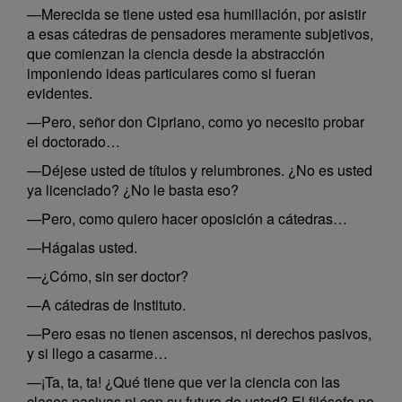
—Merecida se tiene usted esa humillación, por asistir
a esas cátedras de pensadores meramente subjetivos,
que comienzan la ciencia desde la abstracción
imponiendo ideas particulares como si fueran
evidentes.
—Pero, señor don Cipriano, como yo necesito probar
el doctorado…
—Déjese usted de títulos y relumbrones. ¿No es usted
ya licenciado? ¿No le basta eso?
—Pero, como quiero hacer oposición a cátedras…
—Hágalas usted.
—¿Cómo, sin ser doctor?
—A cátedras de Instituto.
—Pero esas no tienen ascensos, ni derechos pasivos,
y si llego a casarme…
—¡Ta, ta, ta! ¿Qué tiene que ver la ciencia con las
clases pasivas ni con su futura de usted? El filósofo no