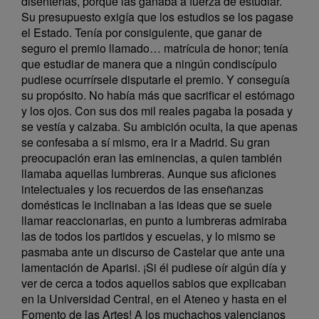
disenterías, porque las ganaba a fuerza de estudiar.
Su presupuesto exigía que los estudios se los pagase
el Estado. Tenía por consiguiente, que ganar de
seguro el premio llamado… matrícula de honor; tenía
que estudiar de manera que a ningún condiscípulo
pudiese ocurrírsele disputarle el premio. Y conseguía
su propósito. No había más que sacrificar el estómago
y los ojos. Con sus dos mil reales pagaba la posada y
se vestía y calzaba. Su ambición oculta, la que apenas
se confesaba a sí mismo, era ir a Madrid. Su gran
preocupación eran las eminencias, a quien también
llamaba aquellas lumbreras. Aunque sus aficiones
intelectuales y los recuerdos de las enseñanzas
domésticas le inclinaban a las ideas que se suele
llamar reaccionarias, en punto a lumbreras admiraba
las de todos los partidos y escuelas, y lo mismo se
pasmaba ante un discurso de Castelar que ante una
lamentación de Aparisi. ¡Si él pudiese oír algún día y
ver de cerca a todos aquellos sabios que explicaban
en la Universidad Central, en el Ateneo y hasta en el
Fomento de las Artes! A los muchachos valencianos