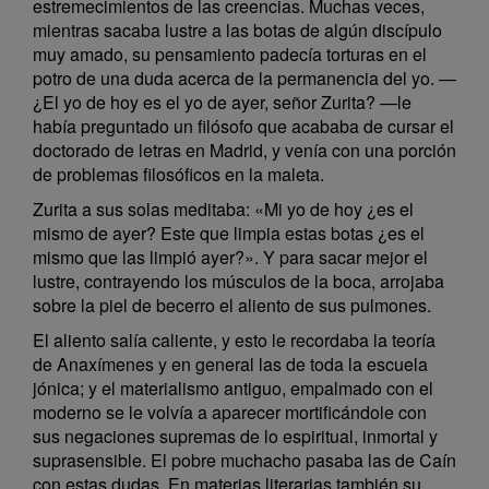
estremecimientos de las creencias. Muchas veces,
mientras sacaba lustre a las botas de algún discípulo
muy amado, su pensamiento padecía torturas en el
potro de una duda acerca de la permanencia del yo. —
¿El yo de hoy es el yo de ayer, señor Zurita? —le
había preguntado un filósofo que acababa de cursar el
doctorado de letras en Madrid, y venía con una porción
de problemas filosóficos en la maleta.
Zurita a sus solas meditaba: «Mi yo de hoy ¿es el
mismo de ayer? Este que limpia estas botas ¿es el
mismo que las limpió ayer?». Y para sacar mejor el
lustre, contrayendo los músculos de la boca, arrojaba
sobre la piel de becerro el aliento de sus pulmones.
El aliento salía caliente, y esto le recordaba la teoría
de Anaxímenes y en general las de toda la escuela
jónica; y el materialismo antiguo, empalmado con el
moderno se le volvía a aparecer mortificándole con
sus negaciones supremas de lo espiritual, inmortal y
suprasensible. El pobre muchacho pasaba las de Caín
con estas dudas. En materias literarias también su