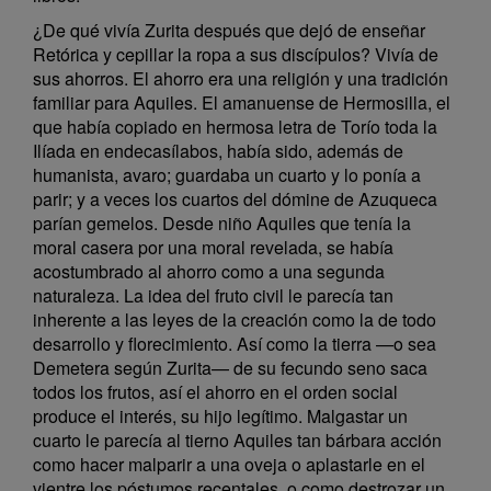
¿De qué vivía Zurita después que dejó de enseñar
Retórica y cepillar la ropa a sus discípulos? Vivía de
sus ahorros. El ahorro era una religión y una tradición
familiar para Aquiles. El amanuense de Hermosilla, el
que había copiado en hermosa letra de Torío toda la
Ilíada en endecasílabos, había sido, además de
humanista, avaro; guardaba un cuarto y lo ponía a
parir; y a veces los cuartos del dómine de Azuqueca
parían gemelos. Desde niño Aquiles que tenía la
moral casera por una moral revelada, se había
acostumbrado al ahorro como a una segunda
naturaleza. La idea del fruto civil le parecía tan
inherente a las leyes de la creación como la de todo
desarrollo y florecimiento. Así como la tierra —o sea
Demetera según Zurita— de su fecundo seno saca
todos los frutos, así el ahorro en el orden social
produce el interés, su hijo legítimo. Malgastar un
cuarto le parecía al tierno Aquiles tan bárbara acción
como hacer malparir a una oveja o aplastarle en el
vientre los póstumos recentales, o como destrozar un