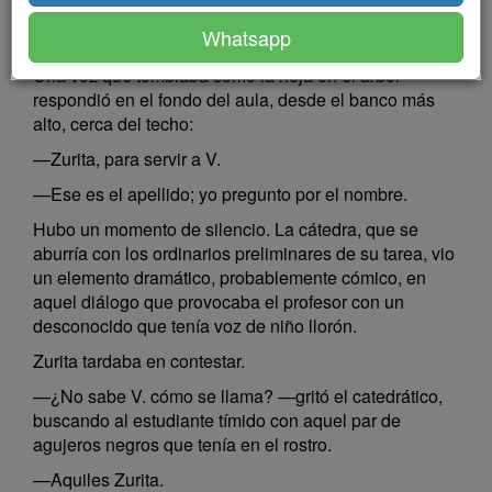
usaba anteojos de cristal ahumado y bigotes de medio
Whatsapp
punto, erizados, de un castaño claro.
Una voz que temblaba como la hoja en el árbol
respondió en el fondo del aula, desde el banco más
alto, cerca del techo:
—Zurita, para servir a V.
—Ese es el apellido; yo pregunto por el nombre.
Hubo un momento de silencio. La cátedra, que se
aburría con los ordinarios preliminares de su tarea, vio
un elemento dramático, probablemente cómico, en
aquel diálogo que provocaba el profesor con un
desconocido que tenía voz de niño llorón.
Zurita tardaba en contestar.
—¿No sabe V. cómo se llama? —gritó el catedrático,
buscando al estudiante tímido con aquel par de
agujeros negros que tenía en el rostro.
—Aquiles Zurita.