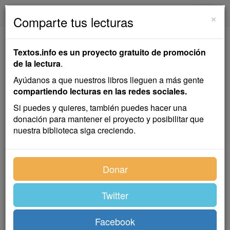
textos.info
Navega
×
Comparte tus lecturas
Zurita
Textos.info es un proyecto gratuito de promoción
de la lectura
.
Leopoldo Alas "Clarín"
Ayúdanos a que nuestros libros lleguen a más gente
compartiendo lecturas en las redes sociales.
Cuento
Si puedes y quieres, también puedes hacer una
donación para mantener el proyecto y posibilitar que
nuestra biblioteca siga creciendo.
Índice
Donar
Twitter
I
Facebook
—¿Cómo se llama V.? —preguntó el catedrático, que