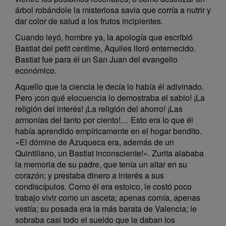
árbol robándole la misteriosa savia que corría a nutrir y
dar color de salud a los frutos incipientes.
Cuando leyó, hombre ya, la apología que escribió
Bastiat del petit centime, Aquiles lloró enternecido.
Bastiat fue para él un San Juan del evangelio
económico.
Aquello que la ciencia le decía lo había él adivinado.
Pero ¡con qué elocuencia lo demostraba el sabio! ¡La
religión del interés! ¡La religión del ahorro! ¡Las
armonías del tanto por ciento!… Esto era lo que él
había aprendido empíricamente en el hogar bendito.
«El dómine de Azuqueca era, además de un
Quintiliano, un Bastiat inconsciente!». Zurita alababa
la memoria de su padre, que tenía un altar en su
corazón; y prestaba dinero a interés a sus
condiscípulos. Como él era estoico, le costó poco
trabajo vivir como un asceta; apenas comía, apenas
vestía; su posada era la más barata de Valencia; le
sobraba casi todo el sueldo que le daban los