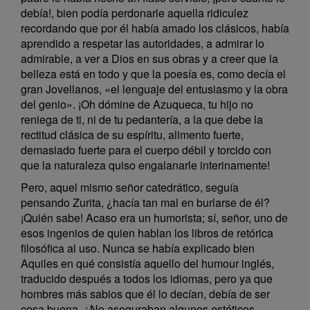
debía!, bien podía perdonarle aquella ridiculez
recordando que por él había amado los clásicos, había
aprendido a respetar las autoridades, a admirar lo
admirable, a ver a Dios en sus obras y a creer que la
belleza está en todo y que la poesía es, como decía el
gran Jovellanos, «el lenguaje del entusiasmo y la obra
del genio». ¡Oh dómine de Azuqueca, tu hijo no
reniega de ti, ni de tu pedantería, a la que debe la
rectitud clásica de su espíritu, alimento fuerte,
demasiado fuerte para el cuerpo débil y torcido con
que la naturaleza quiso engalanarle interinamente!
Pero, aquel mismo señor catedrático, seguía
pensando Zurita, ¿hacía tan mal en burlarse de él?
¡Quién sabe! Acaso era un humorista; sí, señor, uno de
esos ingenios de quien hablan los libros de retórica
filosófica al uso. Nunca se había explicado bien
Aquiles en qué consistía aquello del humour inglés,
traducido después a todos los idiomas, pero ya que
hombres más sabios que él lo decían, debía de ser
cosa buena. ¿No aseguraban algunos estéticos