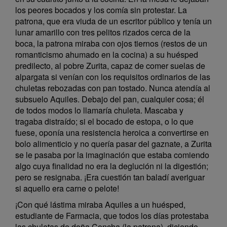
los peores bocados y los comía sin protestar. La
patrona, que era viuda de un escritor público y tenía un
lunar amarillo con tres pelitos rizados cerca de la
boca, la patrona miraba con ojos tiernos (restos de un
romanticismo ahumado en la cocina) a su huésped
predilecto, al pobre Zurita, capaz de comer suelas de
alpargata si venían con los requisitos ordinarios de las
chuletas rebozadas con pan tostado. Nunca atendía al
subsuelo Aquiles. Debajo del pan, cualquier cosa; él
de todos modos lo llamaría chuleta. Mascaba y
tragaba distraído; si el bocado de estopa, o lo que
fuese, oponía una resistencia heroica a convertirse en
bolo alimenticio y no quería pasar del gaznate, a Zurita
se le pasaba por la imaginación que estaba comiendo
algo cuya finalidad no era la deglución ni la digestión;
pero se resignaba. ¡Era cuestión tan baladí averiguar
si aquello era carne o pelote!
¡Con qué lástima miraba Aquiles a un huésped,
estudiante de Farmacia, que todos los días protestaba
las chuletas de doña Concha (la patrona), diciendo