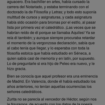
aguacero. Era bachiller en artes, había cursado la
carrera del Notariado, y estaba terminando con el
doctorado la de Filosofía y Letras; y todo esto suponía
multitud de cursos y asignaturas, y cada asignatura
había sido ocasión para bromas por el estilo, al pasar
lista por primera vez el catedrático. ¡Las veces que se
habrían reído de él porque se llamaba Aquiles! Ya se
reía él también; y aunque siempre procuraba retardar
el momento de la vergonzosa declaración, sabía que
al cabo tenía que llegar, y lo esperaba con toda la
filosofía estoica que había estudiado en Séneca, a
quien sabía casi de memoria y en latín, por supuesto.
Lo de preguntarle si era hijo de Peleo era nuevo, y le
hizo gracia.
Bien se conocía que aquel profesor era una eminencia
de Madrid. En Valencia, donde él había estudiado los
años anteriores, no tenían aquellas ocurrencias los
señores catedráticos.
Zurita no se parecía al vencedor de Héctor, según nos
le figuramos, de acuerdo con los datos de la poesía.