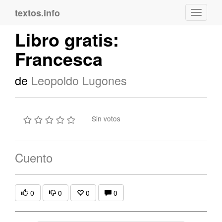
textos.info
Navega
Libro gratis:
Francesca
de
Leopoldo Lugones
Sin votos
Cuento
0
0
0
0