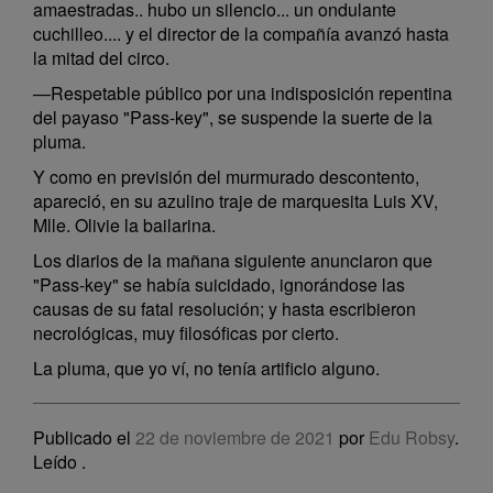
amaestradas.. hubo un silencio... un ondulante
cuchilleo.... y el director de la compañía avanzó hasta
la mitad del circo.
—Respetable público por una indisposición repentina
del payaso "Pass-key", se suspende la suerte de la
pluma.
Y como en previsión del murmurado descontento,
apareció, en su azulino traje de marquesita Luis XV,
Mlle. Olivie la bailarina.
Los diarios de la mañana siguiente anunciaron que
"Pass-key" se había suicidado, ignorándose las
causas de su fatal resolución; y hasta escribieron
necrológicas, muy filosóficas por cierto.
La pluma, que yo ví, no tenía artificio alguno.
Publicado el
22 de noviembre de 2021
por
Edu Robsy
.
Leído
.