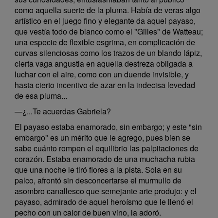
como aquella suerte de la pluma. Había de veras algo
artístico en el juego fino y elegante da aquel payaso,
que vestía todo de blanco como el "Gilles" de Watteau;
una especie de flexible esgrima, en complicación de
curvas silenciosas como los trazos de un blando lápiz,
cierta vaga angustia en aquella destreza obligada a
luchar con el aire, como con un duende invisible, y
hasta cierto incentivo de azar en la indecisa levedad
de esa pluma...
—¿...Te acuerdas Gabriela?
El payaso estaba enamorado, sin embargo; y este "sin
embargo" es un mérito que le agrego, pues bien se
sabe cuánto rompen el equilibrio las palpitaciones de
corazón. Estaba enamorado de una muchacha rubia
que una noche le tiró flores a la pista. Sola en su
palco, afrontó sin desconcertarse el murmullo de
asombro canallesco que semejante arte produjo: y el
payaso, admirado de aquel heroísmo que le llenó el
pecho con un calor de buen vino, la adoró.