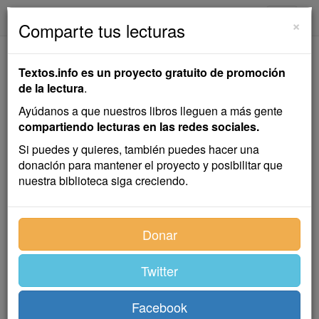
textos.info
Navega
×
Comparte tus lecturas
Piuma al Vento
Textos.info es un proyecto gratuito de promoción
de la lectura
.
Leopoldo Lugones
Ayúdanos a que nuestros libros lleguen a más gente
compartiendo lecturas en las redes sociales.
Cuento
Si puedes y quieres, también puedes hacer una
donación para mantener el proyecto y posibilitar que
nuestra biblioteca siga creciendo.
¡Qué gran payaso aquel "Pass-key"!
Cuando concluían los saltos mortales de doble tumbo
por sobre una fila de doce caballos y tres hombres
Donar
encimados, en un silencio casi solemne de la
orquesta; cuando remataba sus proezas de fuerza,
Twitter
asiendo un piquete de la barra con su brazo rígido,
para bajar, girando en espiral sobre este único apoyo,
Facebook
hasta dar sentado en el piso; cuando terminaban los