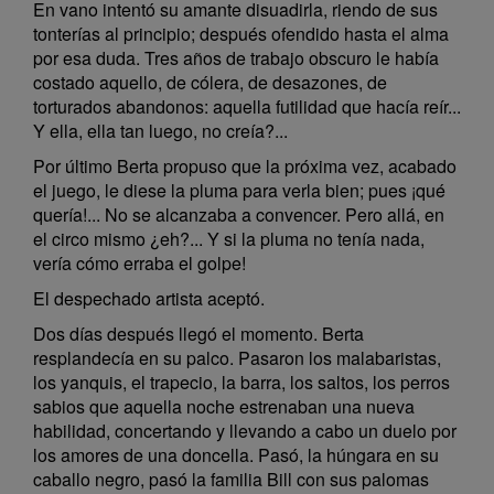
En vano intentó su amante disuadirla, riendo de sus
tonterías al principio; después ofendido hasta el alma
por esa duda. Tres años de trabajo obscuro le había
costado aquello, de cólera, de desazones, de
torturados abandonos: aquella futilidad que hacía reír...
Y ella, ella tan luego, no creía?...
Por último Berta propuso que la próxima vez, acabado
el juego, le diese la pluma para verla bien; pues ¡qué
quería!... No se alcanzaba a convencer. Pero allá, en
el circo mismo ¿eh?... Y si la pluma no tenía nada,
vería cómo erraba el golpe!
El despechado artista aceptó.
Dos días después llegó el momento. Berta
resplandecía en su palco. Pasaron los malabaristas,
los yanquis, el trapecio, la barra, los saltos, los perros
sabios que aquella noche estrenaban una nueva
habilidad, concertando y llevando a cabo un duelo por
los amores de una doncella. Pasó, la húngara en su
caballo negro, pasó la familia Bill con sus palomas