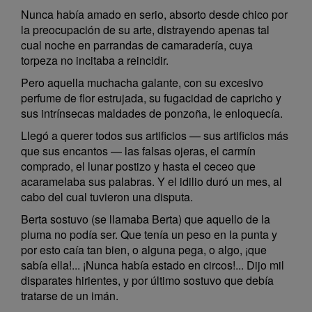
Nunca había amado en serio, absorto desde chico por
la preocupación de su arte, distrayendo apenas tal
cual noche en parrandas de camaradería, cuya
torpeza no incitaba a reincidir.
Pero aquella muchacha galante, con su excesivo
perfume de flor estrujada, su fugacidad de capricho y
sus intrínsecas maldades de ponzoña, le enloquecía.
Llegó a querer todos sus artificios — sus artificios más
que sus encantos — las falsas ojeras, el carmín
comprado, el lunar postizo y hasta el ceceo que
acaramelaba sus palabras. Y el idilio duró un mes, al
cabo del cual tuvieron una disputa.
Berta sostuvo (se llamaba Berta) que aquello de la
pluma no podía ser. Que tenía un peso en la punta y
por esto caía tan bien, o alguna pega, o algo, ¡que
sabía ella!... ¡Nunca había estado en circos!... Dijo mil
disparates hirientes, y por último sostuvo que debía
tratarse de un imán.