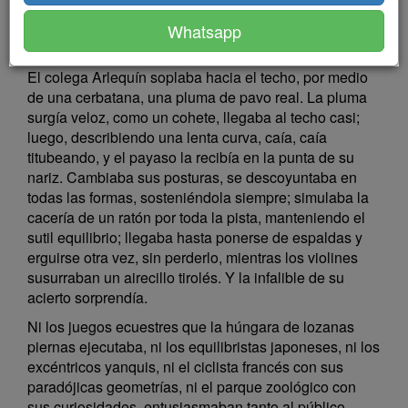
vuelos vertiginosos de los trapecios y las serenatas
grotescas, rasgueadas con un pie tras de la nuca,
Whatsapp
venía la suerte clásica.
El colega Arlequín soplaba hacia el techo, por medio
de una cerbatana, una pluma de pavo real. La pluma
surgía veloz, como un cohete, llegaba al techo casi;
luego, describiendo una lenta curva, caía, caía
titubeando, y el payaso la recibía en la punta de su
nariz. Cambiaba sus posturas, se descoyuntaba en
todas las formas, sosteniéndola siempre; simulaba la
cacería de un ratón por toda la pista, manteniendo el
sutil equilibrio; llegaba hasta ponerse de espaldas y
erguirse otra vez, sin perderlo, mientras los violines
susurraban un airecillo tirolés. Y la infalible de su
acierto sorprendía.
Ni los juegos ecuestres que la húngara de lozanas
piernas ejecutaba, ni los equilibristas japoneses, ni los
excéntricos yanquis, ni el ciclista francés con sus
paradójicas geometrías, ni el parque zoológico con
sus curiosidades, entusiasmaban tanto al público