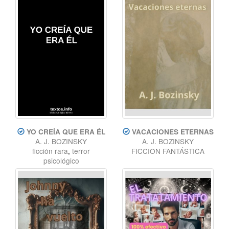
YO CREÍA QUE ERA ÉL
VACACIONES ETERNAS
A. J. BOZINSKY
A. J. BOZINSKY
ficción rara
,
terror
FICCION FANTÁSTICA
psicológico