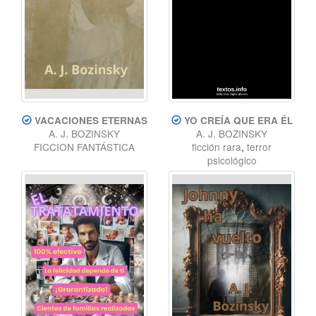
VACACIONES ETERNAS
YO CREÍA QUE ERA ÉL
A. J. BOZINSKY
A. J. BOZINSKY
FICCION FANTÁSTICA
ficción rara
,
terror
psicológico