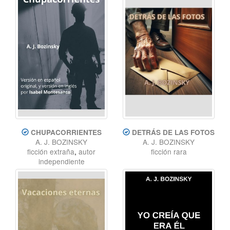
CHUPACORRIENTES
DETRÁS DE LAS FOTOS
A. J. BOZINSKY
A. J. BOZINSKY
ficción extraña
,
autor
ficción rara
independiente