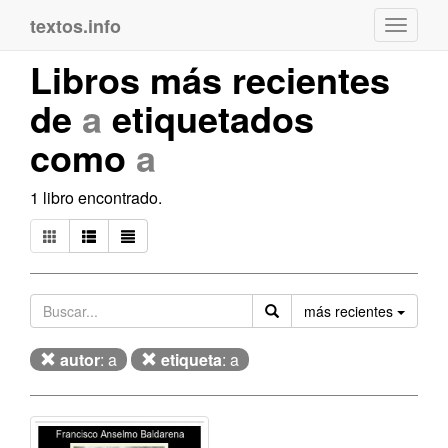
textos.info
Navega
Libros más recientes
de
a
etiquetados
como
a
1 libro encontrado.
Orden
más recientes
autor
: a
etiqueta
: a