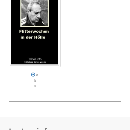
a
a
a