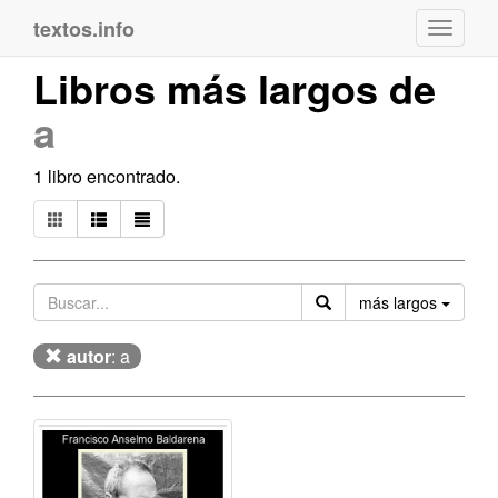
textos.info
Navega
Libros más largos de
a
1 libro encontrado.
Orden
más largos
autor
: a