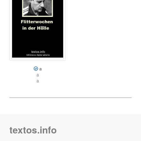
a
a
a
textos.info