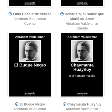
Finis Desolatrix Veritae
Hebaristo, el Sauce que
Abraham Valdelomar
Murió de Amor
Cuento
Abraham Valdelomar
Cuento
El Buque Negro
Chaymanta Huayñuy
Abraham Valdelomar
Abraham Valdelomar