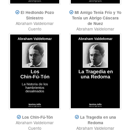
El Hediondo Pozo
Mi Amigo Tenía Frío y Yo
Siniestro
Tenía un Abrigo Cáscara
Abraham Valdelomar
de Nuez
Cuento
Abraham Valdelomar
Cuento
Los Chin-Fú-Tón
La Tragedia en una
Abraham Valdelomar
Redoma
Cuento
Abraham Valdelomar