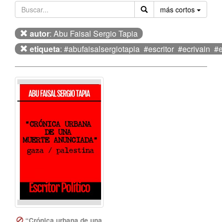
Orden
más cortos
autor
: Abu Faisal Sergio Tapia
etiqueta
: #abufaisalsergiotapia #escritor #ecrivain #es
“Crónica urbana de una