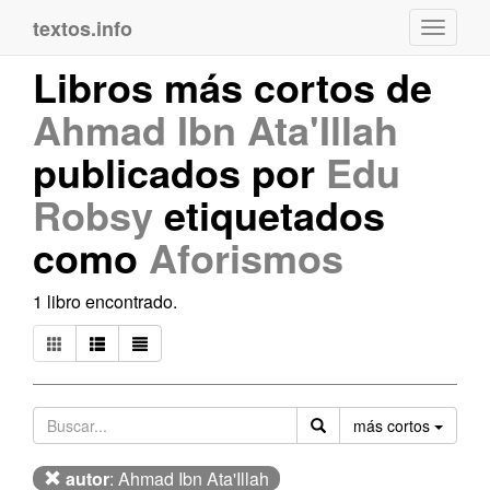
textos.info
Navega
Libros más cortos de
Ahmad Ibn Ata'Illah
publicados por
Edu
Robsy
etiquetados
como
Aforismos
1 libro encontrado.
Orden
más cortos
autor
: Ahmad Ibn Ata'Illah