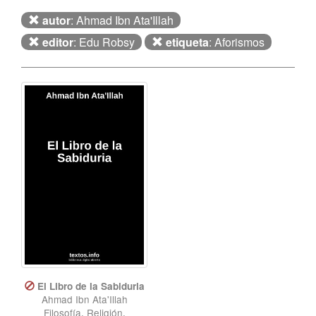
autor
: Ahmad Ibn Ata'Illah
editor
: Edu Robsy
etiqueta
: Aforismos
El Libro de la Sabiduria
Ahmad Ibn Ata'Illah
Filosofía
,
Religión
,