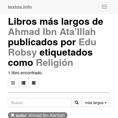
textos.info
Navega
Libros más largos de
Ahmad Ibn Ata'Illah
publicados por
Edu
Robsy
etiquetados
como
Religión
1 libro encontrado.
Orden
más largos
autor
: Ahmad Ibn Ata'Illah