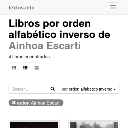
textos.info
Navega
Libros por orden
alfabético inverso de
Ainhoa Escarti
4 libros encontrados.
Orden
por orden alfabético inverso
autor
: Ainhoa Escarti