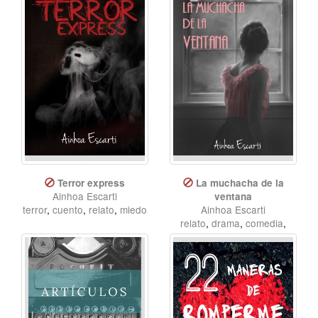
Terror express
La muchacha de la
Ainhoa Escarti
ventana
terror
,
cuento
,
relato
,
miedo
Ainhoa Escarti
relato
,
drama
,
comedia
,