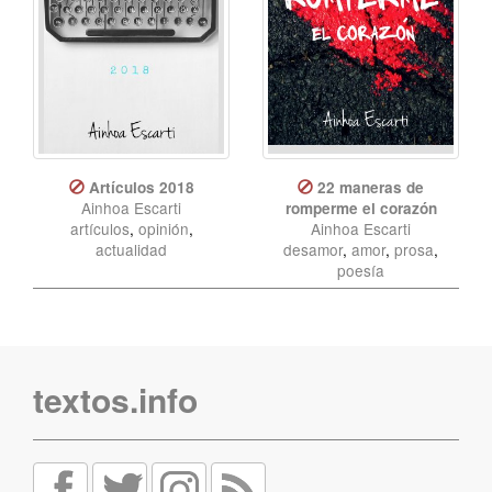
Artículos 2018
22 maneras de
Ainhoa Escarti
romperme el corazón
artículos
,
opinión
,
Ainhoa Escarti
actualidad
desamor
,
amor
,
prosa
,
poesía
textos.info