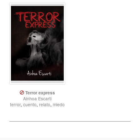
Terror express
Ainhoa Escarti
terror
,
cuento
,
relato
,
miedo