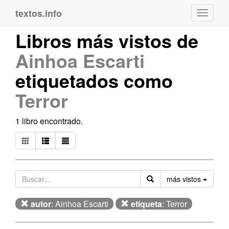
textos.info
Navega
Libros más vistos de
Ainhoa Escarti
etiquetados como
Terror
1 libro encontrado.
Orden
más vistos
autor
: Ainhoa Escarti
etiqueta
: Terror