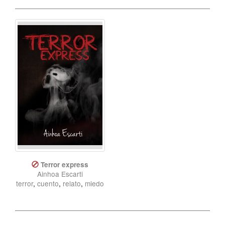
Terror express
Ainhoa Escarti
terror
,
cuento
,
relato
,
miedo