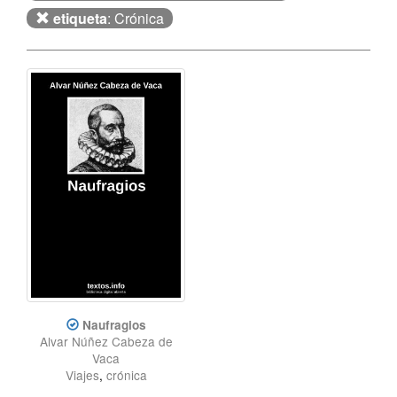
etiqueta
: Crónica
Naufragios
Alvar Núñez Cabeza de
Vaca
Viajes
,
crónica