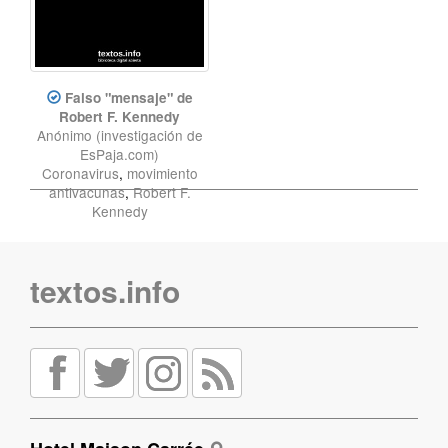
Falso "mensaje" de
Robert F. Kennedy
Anónimo (investigación de
EsPaja.com)
Coronavirus
,
movimiento
antivacunas
,
Robert F.
Kennedy
textos.info