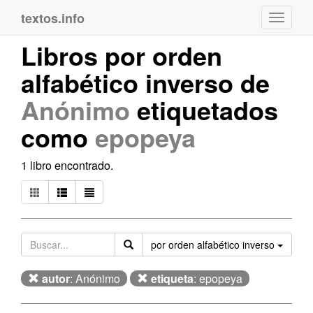
textos.info
Navega
Libros por orden
alfabético inverso de
Anónimo
etiquetados
como
epopeya
1 libro encontrado.
Orden
por orden alfabético inverso
autor
: Anónimo
etiqueta
: epopeya