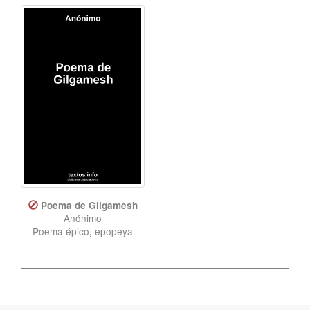
Poema de Gilgamesh
Anónimo
Poema épico
,
epopeya