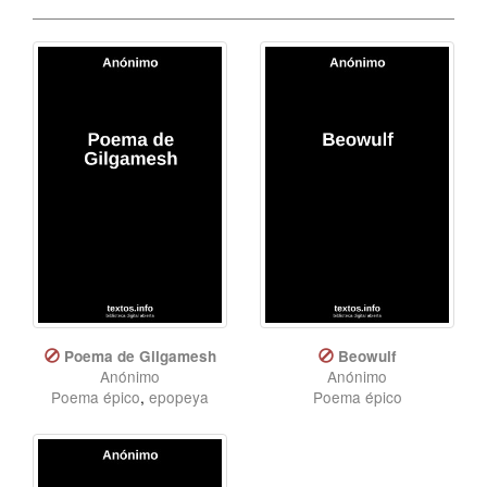
Poema de Gilgamesh
Beowulf
Anónimo
Anónimo
Poema épico
,
epopeya
Poema épico