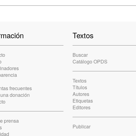
rmación
Textos
cto
Buscar
o
Catálogo OPDS
cinadores
parencia
Textos
Títulos
tas frecuentes
Autores
 una donación
Etiquetas
cto
Editores
de prensa
Publicar
s
idad