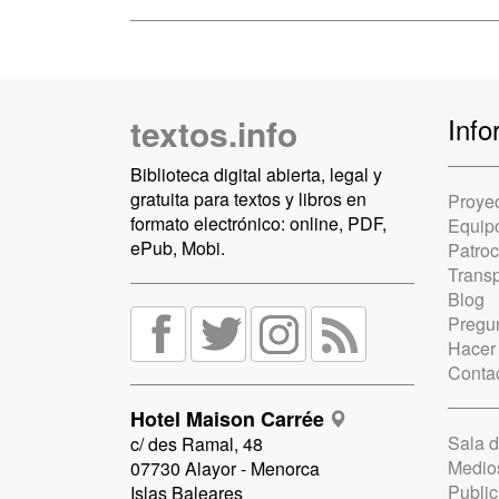
textos.info
Info
Biblioteca digital abierta, legal y
gratuita para textos y libros en
Proye
formato electrónico: online, PDF,
Equip
ePub, Mobi.
Patro
Trans
Blog
Pregun
Hacer
Conta
Hotel Maison Carrée
Sala 
c/ des Ramal, 48
Medio
07730 Alayor - Menorca
Public
Islas Baleares