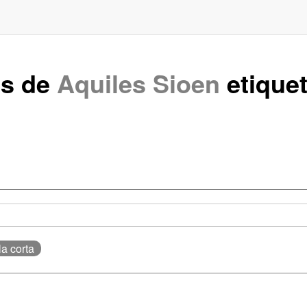
os de
Aquiles Sioen
etique
la corta