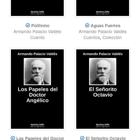
Polifemo
Aguas Fuertes
Armando Palacio Valdés
Armando Palacio Valdés
Cuento
Cuentos
,
Colección
Los Papeles del Doctor
El Señorito Octavio