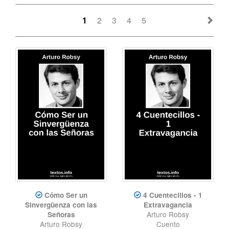
1
2
3
4
5
Cómo Ser un
4 Cuentecillos - 1
Sinvergüenza con las
Extravagancia
Arturo Robsy
Señoras
Arturo Robsy
Cuento