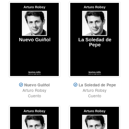
Novela
,
Cuento
,
Manual
Nuevo Guiñol
La Soledad de Pepe
Arturo Robsy
Arturo Robsy
Cuento
Cuento